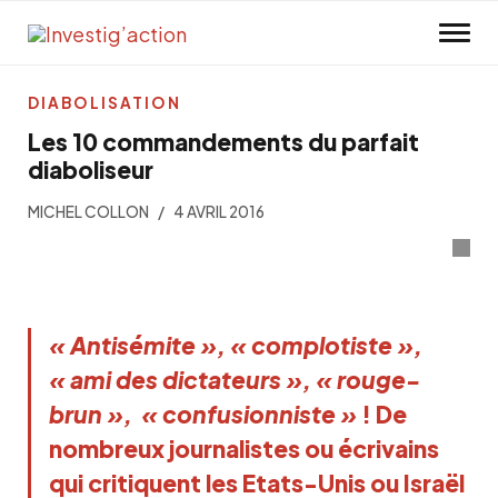
Skip to main content
DIABOLISATION
Les 10 commandements du parfait
diaboliseur
MICHEL COLLON
4 AVRIL 2016
« Antisémite », « complotiste »,
« ami des dictateurs », « rouge-
brun », « confusionniste »
! De
nombreux journalistes ou écrivains
qui critiquent les Etats-Unis ou Israël