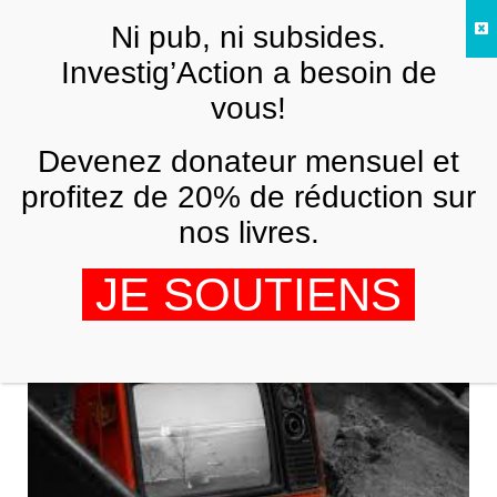
Skip to main content
Ni pub, ni subsides.
FR
Investig’Action a besoin de
vous!
ANALYSES ET TÉMOIGNAGES
Devenez donateur mensuel et
Le système médiatique occidental et
la guerre en Ukraine
profitez de 20% de réduction sur
nos livres.
DJAMEL LABIDI
22 AVRIL 2022
JE SOUTIENS