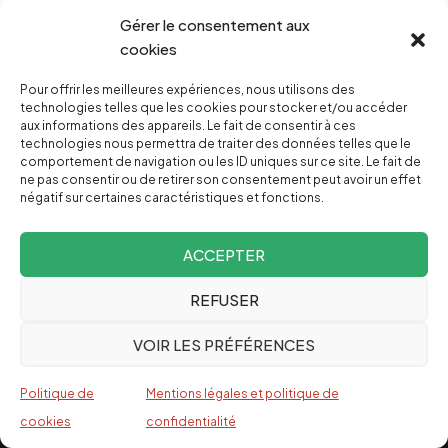
CONTRE ATTAQUE
Gérer le consentement aux
cookies
La guerre contre l’Iran 3.0
Pour offrir les meilleures expériences, nous utilisons des
ALASTAIR CROOKE
technologies telles que les cookies pour stocker et/ou accéder
aux informations des appareils. Le fait de consentir à ces
technologies nous permettra de traiter des données telles que le
comportement de navigation ou les ID uniques sur ce site. Le fait de
ne pas consentir ou de retirer son consentement peut avoir un effet
négatif sur certaines caractéristiques et fonctions.
ACCEPTER
REFUSER
Qui sommes-nous ?
VOIR LES PRÉFÉRENCES
Ceux qui exploitent les travailleurs et profitent
des guerres financent également les grands
Politique de
Mentions légales et politique de
médias. C’est pourquoi depuis 2004,
cookies
confidentialité
Investig’Action est engagé dans la bataille de