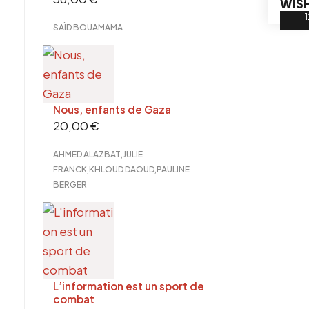
WISH
SAÏD BOUAMAMA
Nous, enfants de Gaza
20,00
€
,
AHMED ALAZBAT
JULIE
,
,
FRANCK
KHLOUD DAOUD
PAULINE
BERGER
L’information est un sport de
combat