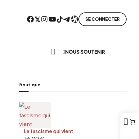
Facebook
Twitter
Instagram
YouTube
TikTok
Telegram
Lien
SE CONNECTER
Search everything...
NOUS SOUTENIR
Boutique
ebook
tter
tFriendly
il
Le fascisme qui vient
36,00
€