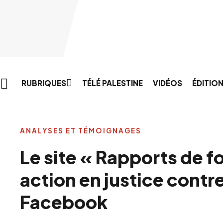
Skip to main content
RUBRIQUES
TÉLÉ PALESTINE
VIDÉOS
ÉDITIO
ANALYSES ET TÉMOIGNAGES
Le site « Rapports de 
action en justice contr
Facebook