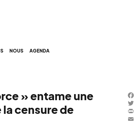
NS
NOUS
AGENDA
force » entame une
Fac
e la censure de
Twi
Prin
Ema