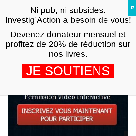
Skip to main content
Ni pub, ni subsides.
FR
Investig’Action a besoin de vous!
Devenez donateur mensuel et
LA RUBRIQUE DE MICHEL COLLON
profitez de 20% de réduction sur
Le rôle des médias dans le Printemps
arabe.
nos livres.
OPINEWS
5 OCTOBRE 2011
JE SOUTIENS