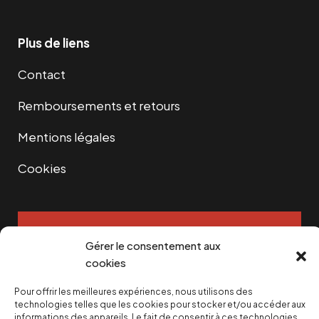
Plus de liens
Contact
Remboursements et retours
Mentions légales
Cookies
NOUS SOUTENIR
Gérer le consentement aux
cookies
NOTRE NEWSLETTER
Pour offrir les meilleures expériences, nous utilisons des
technologies telles que les cookies pour stocker et/ou accéder aux
informations des appareils. Le fait de consentir à ces technologies