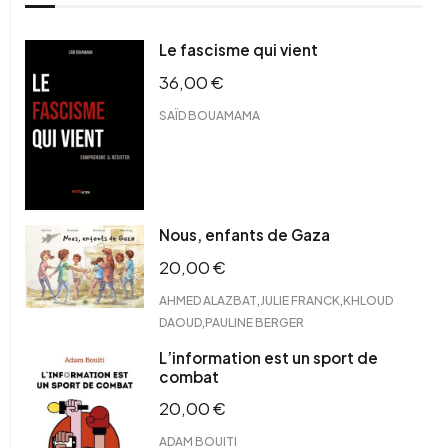
Le fascisme qui vient
36,00
€
SAÏD BOUAMAMA
Nous, enfants de Gaza
20,00
€
,
,
AHMED ALAZBAT
JULIE FRANCK
KHLOUD
,
DAOUD
PAULINE BERGER
L’information est un sport de
combat
20,00
€
ADAM BOUITI