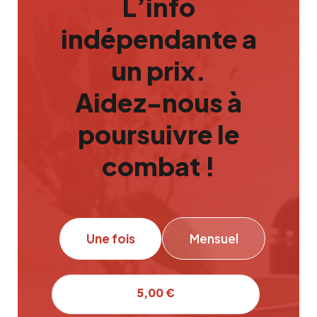
L’info
indépendante a
un prix.
Aidez-nous à
poursuivre le
combat !
Une fois
Mensuel
5,00 €