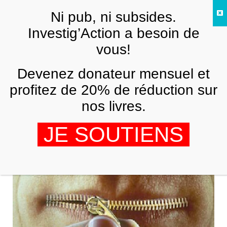
Skip to main content
Ni pub, ni subsides.
FR
Investig’Action a besoin de
vous!
ANALYSES ET TÉMOIGNAGES
Devenez donateur mensuel et
Le quotidien français Le Figaro censure
un message à caractère humanitaire !
profitez de 20% de réduction sur
nos livres.
IIPJHR
17 MAI 2013
JE SOUTIENS