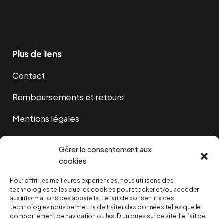
Facebook
Twitter
Instagram
YouTube
TikTok
Telegram
Lien
Plus de liens
Contact
Remboursements et retours
Mentions légales
Cookies
Gérer le consentement aux
cookies
Pour offrir les meilleures expériences, nous utilisons des
NOUS SOUTENIR
technologies telles que les cookies pour stocker et/ou accéder
aux informations des appareils. Le fait de consentir à ces
technologies nous permettra de traiter des données telles que le
NOTRE NEWSLETTER
comportement de navigation ou les ID uniques sur ce site. Le fait de