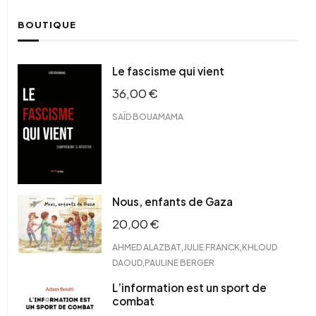
BOUTIQUE
Le fascisme qui vient
36,00
€
SAÏD BOUAMAMA
Nous, enfants de Gaza
20,00
€
,
,
AHMED ALAZBAT
JULIE FRANCK
KHLOUD
,
DAOUD
PAULINE BERGER
L’information est un sport de
combat