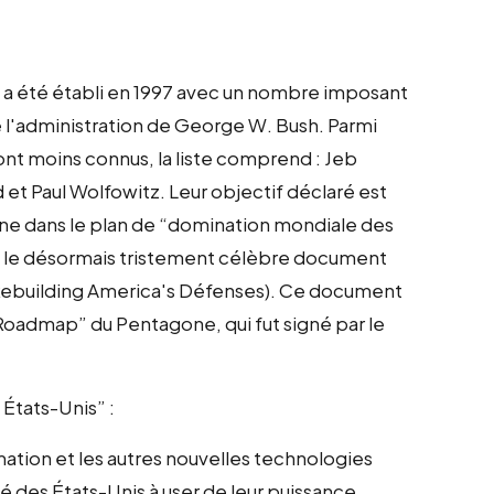
 a été établi en 1997 avec un nombre imposant
 l'administration de George W. Bush. Parmi
nt moins connus, la liste comprend : Jeb
et Paul Wolfowitz. Leur objectif déclaré est
nne dans le plan de “domination mondiale des
é le désormais tristement célèbre document
 (Rebuilding America's Défenses). Ce document
 Roadmap” du Pentagone, qui fut signé par le
États-Unis” :
tion et les autres nouvelles technologies
des États-Unis à user de leur puissance