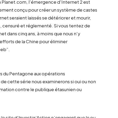
on Planet.com, l'émergence d'Internet 2 est
lement conçu pour créer un système de castes
rnet seraient laissés se détériorer et mourir,
ble, censuré et réglementé. Si vous tentez de
t dans cinq ans, à moins que nous n'y
 efforts de la Chine pour éliminer
web”.
urs du Pentagone aux opérations
 de cette série nous examinerons si oui ou non
formation contre le publique étasunien ou
 le site d’Investig’Action n’engagent que le ou