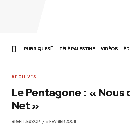
Skip to main content
RUBRIQUES
TÉLÉ PALESTINE
VIDÉOS
ÉD
ARCHIVES
Le Pentagone : « Nous
Net »
BRENT JESSOP
5 FÉVRIER 2008