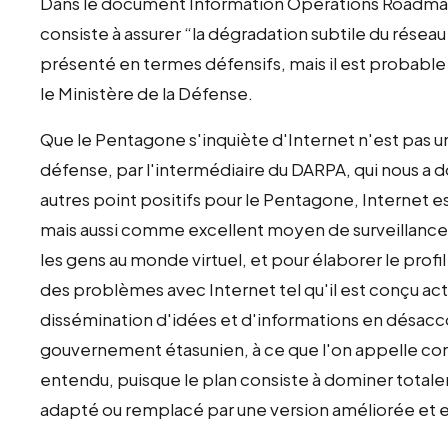
Dans le document Information Operations Roadmap, l
consiste à assurer “la dégradation subtile du rése
présenté en termes défensifs, mais il est probable
le Ministère de la Défense.
Que le Pentagone s'inquiète d'Internet n'est pas un 
défense, par l'intermédiaire du DARPA, qui nous a 
autres point positifs pour le Pentagone, Internet e
mais aussi comme excellent moyen de surveillance et
les gens au monde virtuel, et pour élaborer le profi
des problèmes avec Internet tel qu'il est conçu act
dissémination d'idées et d'informations en désacc
gouvernement étasunien, à ce que l'on appelle co
entendu, puisque le plan consiste à dominer totale
adapté ou remplacé par une version améliorée et 