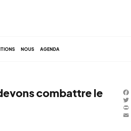
ITIONS
NOUS
AGENDA
 devons combattre le
Fa
Twi
Pri
Ema