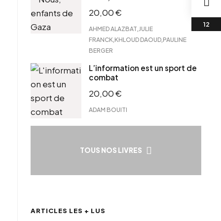
20,00
€
,
AHMED ALAZBAT
JULIE
,
,
FRANCK
KHLOUD DAOUD
PAULINE
BERGER
L’information est un sport de
combat
20,00
€
ADAM BOUITI
TOUS NOS LIVRES
ARTICLES LES + LUS