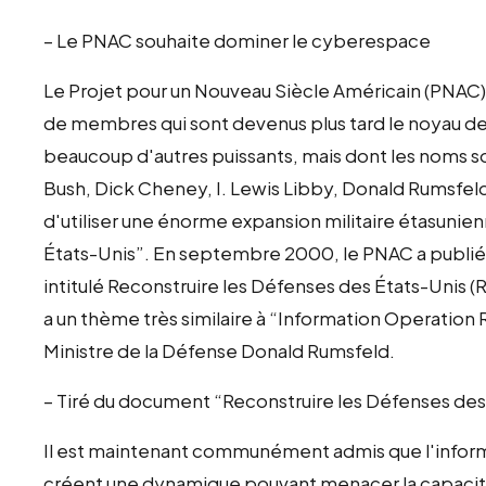
– Le PNAC souhaite dominer le cyberespace
Le Projet pour un Nouveau Siècle Américain (PNAC)
de membres qui sont devenus plus tard le noyau de
beaucoup d'autres puissants, mais dont les noms so
Bush, Dick Cheney, I. Lewis Libby, Donald Rumsfeld 
d'utiliser une énorme expansion militaire étasunie
États-Unis”. En septembre 2000, le PNAC a publi
intitulé Reconstruire les Défenses des États-Unis
a un thème très similaire à “Information Operation
Ministre de la Défense Donald Rumsfeld.
– Tiré du document “Reconstruire les Défenses des 
Il est maintenant communément admis que l'informa
créent une dynamique pouvant menacer la capacité 