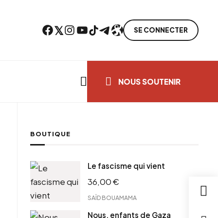
Facebook
Twitter
Instagram
YouTube
TikTok
Telegram
Lien
SE CONNECTER
Search everything...
NOUS SOUTENIR
BOUTIQUE
cebook
Le fascisme qui vient
tter
36,00
€
ntFriendly
il
SAÏD BOUAMAMA
Nous, enfants de Gaza