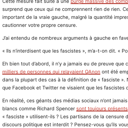
Cette mesure fait suite à une
purge massive des compt
surprend que ceux qui ne comprennent rien de rien. C
important de la vraie gauche, malgré la quantité impre
cautionner votre propre censure.
J’ai entendu de nombreux arguments à gauche en faveur 
« Ils n’interdisent que les fascistes », m’a-t-on dit. «
Eh bien tout d’abord, il n’y a jamais eu de preuve qu
milliers de personnes qui relayaient QAnon
ont été emp
dans la plupart des cas à la définition de « fasciste ». 
que Facebook et Twitter ne visaient que les fascistes
En réalité, ces géants des médias sociaux n’ont jamais pr
blancs comme Richard Spencer
sont toujours présents
« fasciste » utilisent-ils ? Les partisans de la censure 
discours politique est interdit ? Pensez-vous qu’ils 