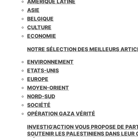
AMÉRIQUE LATINE
i
e
ASIE
n
BELGIQUE
d
l
CULTURE
y
ECONOMIE
NOTRE SÉLECTION DES MEILLEURS ARTIC
ENVIRONNEMENT
ETATS-UNIS
EUROPE
MOYEN-ORIENT
NORD-SUD
SOCIÉTÉ
OPÉRATION GAZA VÉRITÉ
INVESTIG’ACTION VOUS PROPOSE DE PAR
SOUTENIR LES PALESTINIENS DANS LEUR