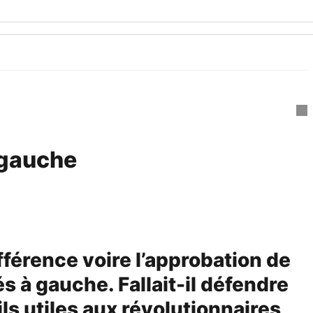
 gauche
fférence voire l’approbation de
s à gauche. Fallait-il défendre
ls utiles aux révolutionnaires