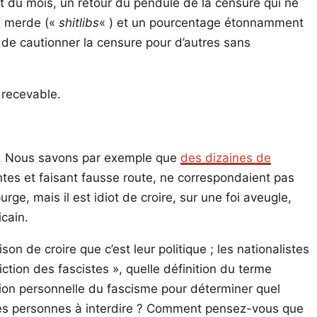
t du mois, un retour du pendule de la censure qui ne
e merde («
shitlibs
« ) et un pourcentage étonnamment
 de cautionner la censure pour d’autres sans
 recevable.
tes. Nous savons par exemple que
des dizaines de
tes et faisant fausse route, ne correspondaient pas
rge, mais il est idiot de croire, sur une foi aveugle,
icain.
son de croire que c’est leur politique ; les nationalistes
ction des fascistes », quelle définition du terme
finition personnelle du fascisme pour déterminer quel
r les personnes à interdire ? Comment pensez-vous que