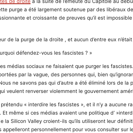
es de droite
à la suite de l’émeute du Capitole au débu
ette purge a été largement soutenue par des libéraux d
ssionnante et croissante de preuves qu’il est impossible
de la purge de la droite , et aucun d’entre eux n’était
 Pourquoi défendez-vous les fascistes ? »
e ces médias sociaux ne faisaient que purger les fascis
ortées par la vague, des personnes qui, bien qu’ignoran
Nous ne savons pas qui d’autre a été éliminé lors de la pu
 qui veulent renverser violemment le gouvernement amér
étendu « interdire les fascistes », et il n’y a aucune rai
. Et même si ces médias avaient une politique d’ »interdi
de la Silicon Valley croient-ils qu’ils utiliseront leur dé
vous appelleront personnellement pour vous consulter su