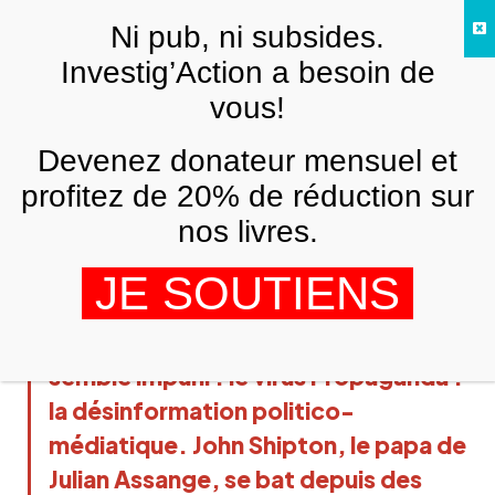
Skip to main content
Ni pub, ni subsides.
FR
Investig’Action a besoin de
vous!
ANALYSES ET TÉMOIGNAGES
Devenez donateur mensuel et
Le papa de Julian Assange se confie à
Michel Collon: Une guerre contre notre
profitez de 20% de réduction sur
droit de savoir
nos livres.
MICHEL COLLON
15 JUIN 2020
JE SOUTIENS
Pendant que le virus Corona centre
toutes les attentions, un autre virus
semble impuni : le virus Propaganda :
la désinformation politico-
médiatique. John Shipton, le papa de
Julian Assange, se bat depuis des