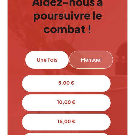
Aidez-nous à
poursuivre le
combat !
Une fois
Mensuel
5,00 €
10,00 €
15,00 €