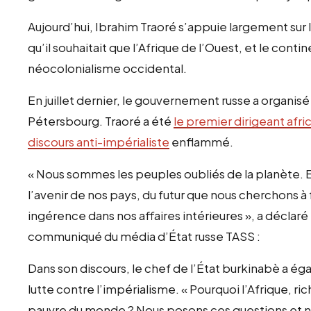
Aujourd’hui, Ibrahim Traoré s’appuie largement sur l
qu’il souhaitait que l’Afrique de l’Ouest, et le con
néocolonialisme occidental.
En juillet dernier, le gouvernement russe a organis
Pétersbourg. Traoré a été
le premier dirigeant afri
discours anti-impérialiste
enflammé.
« Nous sommes les peuples oubliés de la planète. 
l’avenir de nos pays, du futur que nous cherchons à 
ingérence dans nos affaires intérieures », a déclaré 
communiqué du média d’État russe TASS :
Dans son discours, le chef de l’État burkinabè a éga
lutte contre l’impérialisme. « Pourquoi l’Afrique, ric
pauvre du monde ? Nous posons ces questions et 