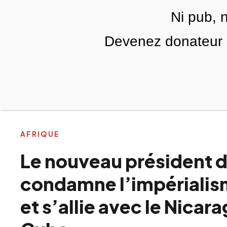
Skip to main content
Ni pub, 
FR
Devenez donateur m
RUBRIQUES
TÉLÉ PALESTINE
VIDÉOS
AFRIQUE
Le nouveau président d
condamne l’impérialis
et s’allie avec le Nicar