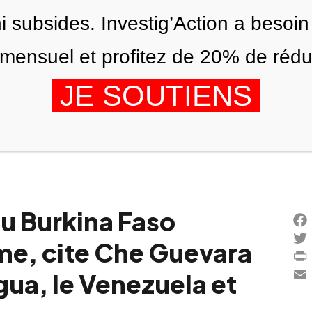
ni subsides. Investig’Action a besoin
ensuel et profitez de 20% de réduct
JE SOUTIENS
ÉDITIONS
NOUS
AGENDA
u Burkina Faso
Fac
me, cite Che Guevara
Twi
Prin
agua, le Venezuela et
Ema