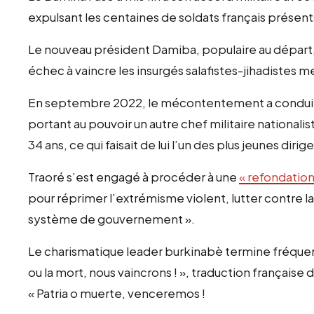
expulsant les centaines de soldats français présen
Le nouveau président Damiba, populaire au départ, a
échec à vaincre les insurgés salafistes-jihadistes me
En septembre 2022, le mécontentement a conduit à
portant au pouvoir un autre chef militaire nationali
34 ans, ce qui faisait de lui l’un des plus jeunes dir
Traoré s’est engagé à procéder à une
« refondation
pour réprimer l’extrémisme violent, lutter contre l
système de gouvernement ».
Le charismatique leader burkinabè termine fréquemm
ou la mort, nous vaincrons ! », traduction française d
« Patria o muerte, venceremos !