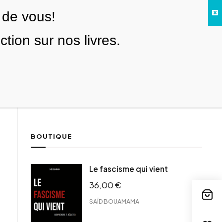
 de vous!
Facebook
Twitter
Instagram
YouTube
TikTok
Telegram
Lien
SE CONNECTER
ion sur nos livres.
Search everything...
NOUS SOUTENIR
BOUTIQUE
ebook
Le fascisme qui vient
tter
36,00
€
tFriendly
il
SAÏD BOUAMAMA