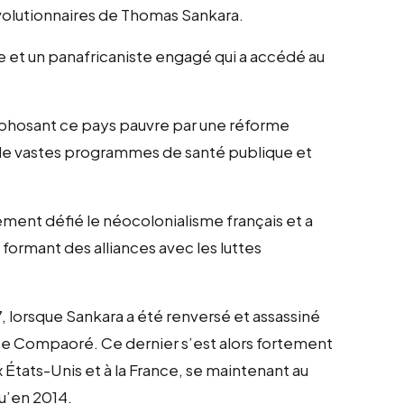
évolutionnaires de Thomas Sankara.
te et un panafricaniste engagé qui a accédé au
rphosant ce pays pauvre par une réforme
 de vastes programmes de santé publique et
lement défié le néocolonialisme français et a
 formant des alliances avec les luttes
, lorsque Sankara a été renversé et assassiné
laise Compaoré. Ce dernier s’est alors fortement
ux États-Unis et à la France, se maintenant au
u’en 2014.