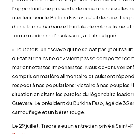
l’opportunité se présente de nouer de nouvelles rel
meilleur pour le Burkina Faso », a-t-il déclaré. Les
d’une forme barbare et brutale de colonialisme et d
forme moderne d’esclavage, a-t-il souligné.
« Toutefois, un esclave qui ne se bat pas [pour sa 
d’État africains ne devraient pas se comporter co
marionnettistes impérialistes. Nous devons veiller 
compris en matière alimentaire et puissent répondr
respect à nos populations; victoire à nos peuples ! L
situation en citant les paroles du légendaire leader
Guevara. Le président du Burkina Faso, âgé de 35 a
camouflage et un béret rouge.
Le 29 juillet, Traoré a eu un entretien privé à Sain