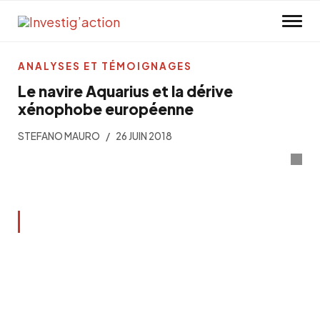
Skip to main content
ANALYSES ET TÉMOIGNAGES
Le navire Aquarius et la dérive
xénophobe européenne
STEFANO MAURO
26 JUIN 2018