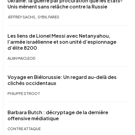
Ukraine: la guerre par procuration que les États-
Unis mènent sans relâche contre la Russie
,
JEFFREY SACHS
SYBIL FARES
Les liens de Lionel Messi avec Netanyahou,
l’armée israélienne et son unité d’espionnage
d’élite 8200
ALAN MACLEOD
Voyage en Biélorussie: Un regard au-delà des
clichés occidentaux
PHILIPPE STROOT
Barbara Butch : décryptage de la dernière
offensive médiatique
CONTRE ATTAQUE