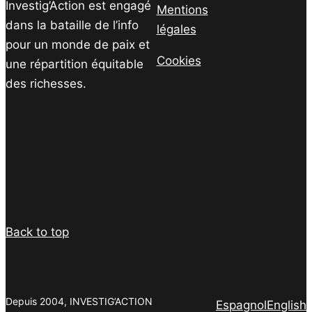
Investig’Action est engagé
Mentions
dans la bataille de l’info
légales
pour un monde de paix et
Cookies
une répartition équitable
des richesses.
Facebook
Twitter
Instagram
YouTube
TikTok
Telegram
Lien
Facebook
Twitter
PrintFriendly
Email
Back to top
Depuis 2004, INVESTIG’ACTION
Espagnol
English