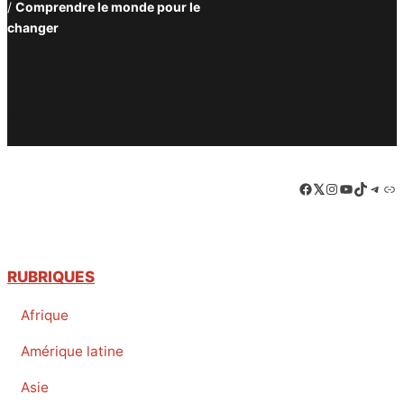
/
Comprendre le monde pour le
changer
Facebook
Twitter
PrintFriendly
Email
Facebook
LinkedIn
Instagram
YouTube
TikTok
Tele
Lie
RUBRIQUES
Afrique
Amérique latine
Asie