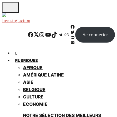
Skip
to
main
content
F
Facebook
Twitter
Instagram
YouTube
TikTok
Telegram
Lien
Se connecter
a
T
c
w
P
e
i
r
E
b
t
i
m
o
t
n
a
RUBRIQUES
o
e
t
i
AFRIQUE
k
r
F
l
r
AMÉRIQUE LATINE
i
ASIE
e
BELGIQUE
n
d
CULTURE
l
ECONOMIE
y
NOTRE SÉLECTION DES MEILLEURS