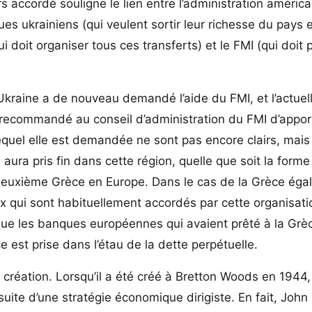
ors accordé souligne le lien entre l’administration américa
ques ukrainiens (qui veulent sortir leur richesse du pays 
 doit organiser tous ces transferts) et le FMI (qui doit 
 l’Ukraine a de nouveau demandé l’aide du FMI, et l’actuel
a recommandé au conseil d’administration du FMI d’appor
 lequel elle est demandée ne sont pas encore clairs, mai
e aura pris fin dans cette région, quelle que soit la form
 deuxième Grèce en Europe. Dans le cas de la Grèce éga
x qui sont habituellement accordés par cette organisati
 que les banques européennes qui avaient prêté à la Grè
e est prise dans l’étau de la dette perpétuelle.
création. Lorsqu’il a été créé à Bretton Woods en 1944, i
suite d’une stratégie économique dirigiste. En fait, Joh