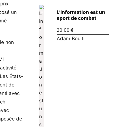
 prix
mposé un
L’information est un
sport de combat
tamé
20,00
€
Adam Bouiti
ie non
MI
ctivité,
 Les États-
rent de
mené avec
tch
avec
omposée de