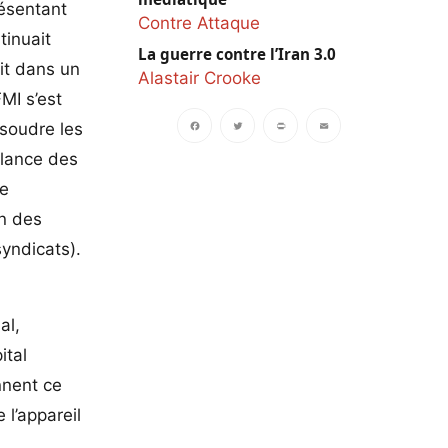
résentant
Contre Attaque
tinuait
La guerre contre l’Iran 3.0
it dans un
Alastair Crooke
MI s’est
ésoudre les
alance des
Facebook
Twitter
PrintFriendly
Email
de
on des
syndicats).
al,
ital
nnent ce
 l’appareil