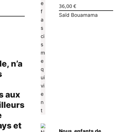
36,00
€
Saïd Bouamama
e, n’a
s
s aux
illeurs
e
ays et
Nous, enfants de