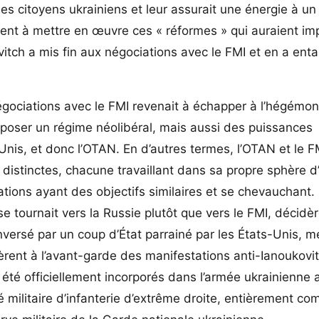
s les citoyens ukrainiens et leur assurait une énergie à un
ent à mettre en œuvre ces « réformes » qui auraient i
ovitch a mis fin aux négociations avec le FMI et en a en
gociations avec le FMI revenait à échapper à l’hégémon
mposer un régime néolibéral, mais aussi des puissances
-Unis, et donc l’OTAN. En d’autres termes, l’OTAN et le F
istinctes, chacune travaillant dans sa propre sphère d’a
tions ayant des objectifs similaires et se chevauchant.
 se tournait vers la Russie plutôt que vers le FMI, décidè
renversé par un coup d’État parrainé par les États-Unis, 
vèrent à l’avant-garde des manifestations anti-Ianoukovi
été officiellement incorporés dans l’armée ukrainienne 
ité militaire d’infanterie d’extrême droite, entièrement c