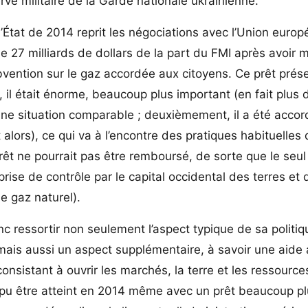
erve militaire de la Garde nationale ukrainienne.
’État de 2014 reprit les négociations avec l’Union euro
 27 milliards de dollars de la part du FMI après avoir 
bvention sur le gaz accordée aux citoyens. Ce prêt prése
 il était énorme, beaucoup plus important (en fait plus d
ne situation comparable ; deuxièmement, il a été accor
t alors), ce qui va à l’encontre des pratiques habituelles 
prêt ne pourrait pas être remboursé, de sorte que le seu
prise de contrôle par le capital occidental des terres et 
e gaz naturel).
 ressortir non seulement l’aspect typique de sa politiq
, mais aussi un aspect supplémentaire, à savoir une aide
consistant à ouvrir les marchés, la terre et les ressource
it pu être atteint en 2014 même avec un prêt beaucoup pl