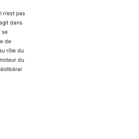
l n’est pas
 agit dans
t se
ce de
’au rôle du
omoteur du
éolibéral