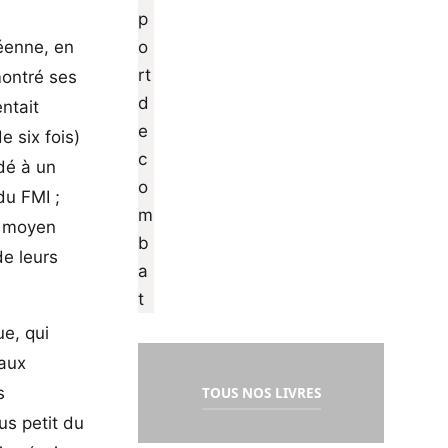
péenne, en
montré ses
ntait
e six fois)
dé à un
du FMI ;
l moyen
de leurs
ue, qui
 aux
s
TOUS NOS LIVRES
us petit du