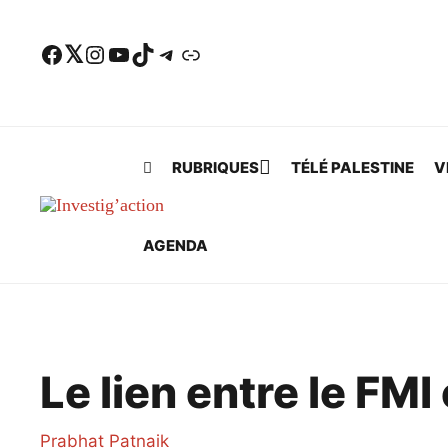
Skip to main content
Facebook
Twitter
Instagram
YouTube
TikTok
Telegram
Lien
RUBRIQUES
TÉLÉ PALESTINE
V
AGENDA
Le lien entre le FMI
Prabhat Patnaik