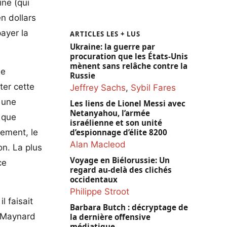
ine (qui
en dollars
payer la
ARTICLES LES + LUS
Ukraine: la guerre par
procuration que les États-Unis
mènent sans relâche contre la
le
Russie
ter cette
Jeffrey Sachs
,
Sybil Fares
s une
Les liens de Lionel Messi avec
Netanyahou, l’armée
e que
israélienne et son unité
lement, le
d’espionnage d’élite 8200
Alan Macleod
on. La plus
Voyage en Biélorussie: Un
ce
regard au-delà des clichés
occidentaux
Philippe Stroot
l faisait
Barbara Butch : décryptage de
n Maynard
la dernière offensive
médiatique