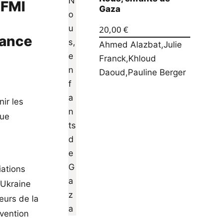
 FMI
Gaza
20,00
€
lance
Ahmed Alazbat
,
Julie
Franck
,
Khloud
Daoud
,
Pauline Berger
nir les
que
iations
’Ukraine
eurs de la
bvention