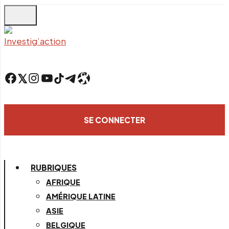
Skip
to
main
content
Facebook
Twitter
Instagram
YouTube
TikTok
Telegram
Lien
SE CONNECTER
RUBRIQUES
AFRIQUE
AMÉRIQUE LATINE
ASIE
BELGIQUE