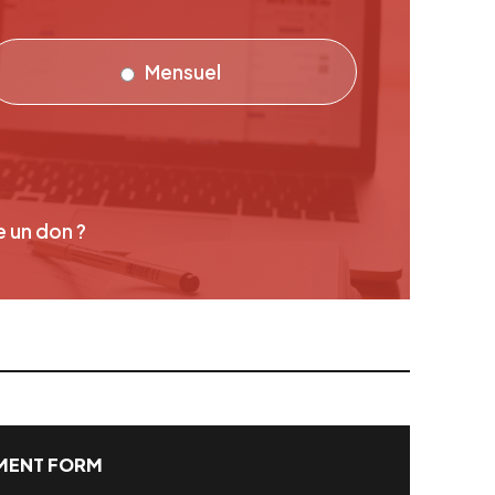
Mensuel
e un don ?
ENT FORM