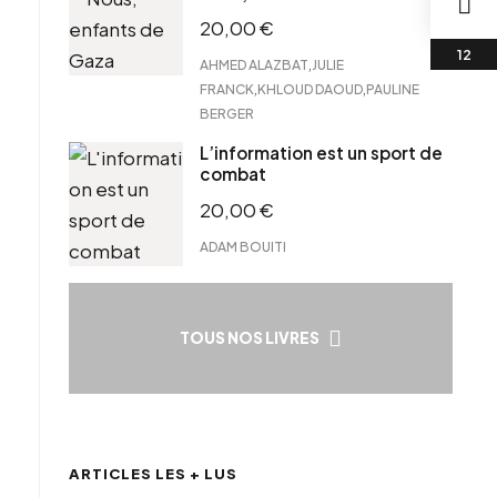
20,00
€
,
AHMED ALAZBAT
JULIE
,
,
FRANCK
KHLOUD DAOUD
PAULINE
BERGER
L’information est un sport de
combat
20,00
€
ADAM BOUITI
TOUS NOS LIVRES
ARTICLES LES + LUS