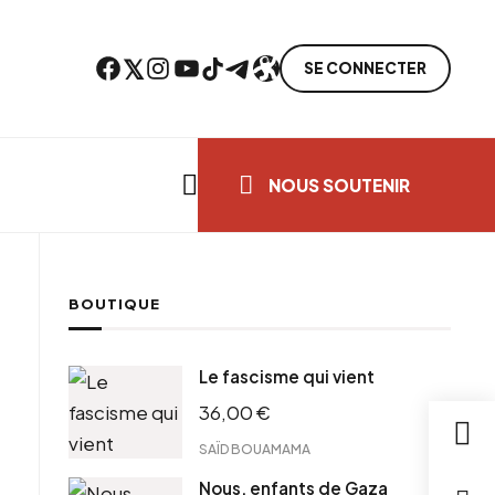
Facebook
Twitter
Instagram
YouTube
TikTok
Telegram
Lien
SE CONNECTER
Search everything...
NOUS SOUTENIR
BOUTIQUE
ebook
Le fascisme qui vient
tter
36,00
€
tFriendly
il
SAÏD BOUAMAMA
Nous, enfants de Gaza