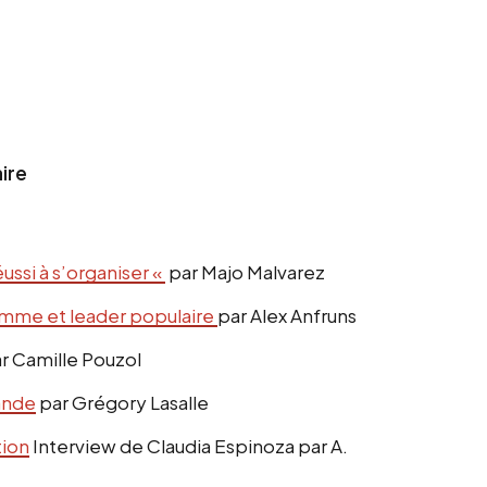
ire
éussi à s’organiser «
par Majo Malvarez
femme et leader populaire
par Alex Anfruns
r Camille Pouzol
ande
par Grégory Lasalle
tion
Interview de Claudia Espinoza par A.