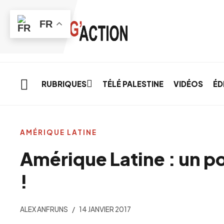
Skip to main content
FR
RUBRIQUES
TÉLÉ PALESTINE
VIDÉOS
ÉD
AMÉRIQUE LATINE
Amérique Latine : un po
!
ALEX ANFRUNS
14 JANVIER 2017