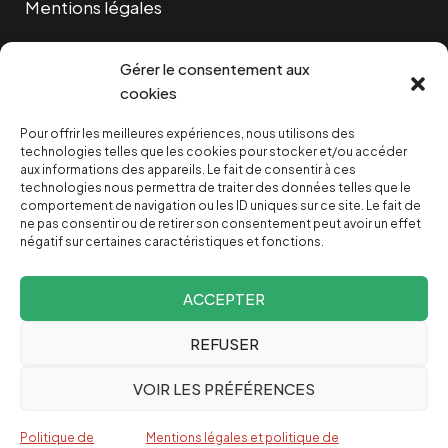
Mentions légales
Cookies
Gérer le consentement aux
cookies
Pour offrir les meilleures expériences, nous utilisons des
NOUS SOUTENIR
technologies telles que les cookies pour stocker et/ou accéder
aux informations des appareils. Le fait de consentir à ces
technologies nous permettra de traiter des données telles que le
NOTRE NEWSLETTER
comportement de navigation ou les ID uniques sur ce site. Le fait de
ne pas consentir ou de retirer son consentement peut avoir un effet
négatif sur certaines caractéristiques et fonctions.
ACCEPTER
REFUSER
Depuis 2004, INVESTIG’ACTION /
Comprendre le monde
VOIR LES PRÉFÉRENCES
pour le changer
Espagnol
Politique de
Mentions légales et politique de
English