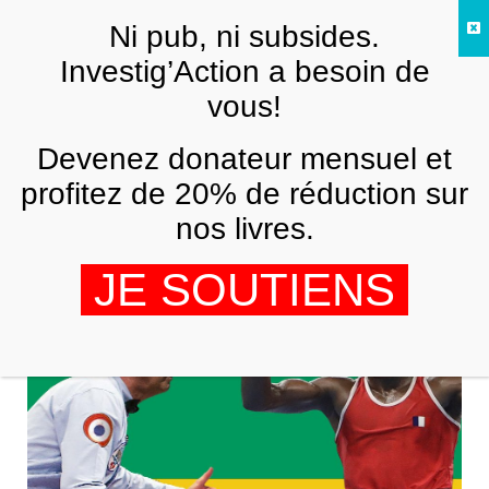
Skip to main content
Ni pub, ni subsides.
FR
Investig’Action a besoin de
vous!
AFRIQUE
Devenez donateur mensuel et
Le Journal de l’Afrique n°25: focus sur
le Gabon
profitez de 20% de réduction sur
nos livres.
OLIVIER NDENKOP ET CARLOS SIÉLENOU
6 OCTOBRE 2016
JE SOUTIENS