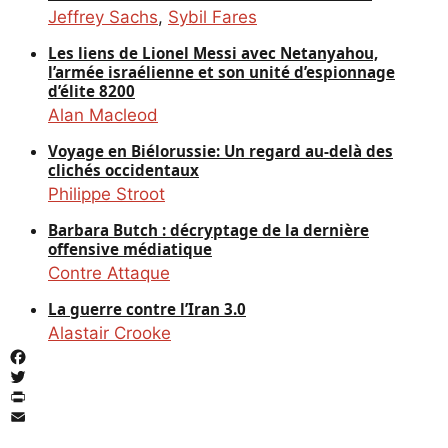
Jeffrey Sachs
,
Sybil Fares
Les liens de Lionel Messi avec Netanyahou,
l’armée israélienne et son unité d’espionnage
d’élite 8200
Alan Macleod
Voyage en Biélorussie: Un regard au-delà des
clichés occidentaux
Philippe Stroot
Barbara Butch : décryptage de la dernière
offensive médiatique
Contre Attaque
La guerre contre l’Iran 3.0
Alastair Crooke
Facebook
Twitter
PrintFriendly
Email