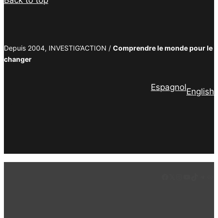
Depuis 2004, INVESTIG’ACTION /
Comprendre le monde pour le
changer
Espagnol
English
Facebook
Twitter
PrintFriendly
Email
Facebook
LinkedIn
Instagram
YouTube
TikTok
Tele
Lie