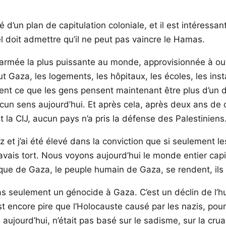
ité d’un plan de capitulation coloniale, et il est intéress
aël doit admettre qu’il ne peut pas vaincre le Hamas.
 armée la plus puissante au monde, approvisionnée à outr
ut Gaza, les logements, les hôpitaux, les écoles, les inst
nt ce que les gens pensent maintenant être plus d’un dem
cun sens aujourd’hui. Et après cela, après deux ans de c
la CIJ, aucun pays n’a pris la défense des Palestiniens
t j’ai été élevé dans la conviction que si seulement le
j’avais tort. Nous voyons aujourd’hui le monde entier capi
que de Gaza, le peuple humain de Gaza, se rendent, ils 
t pas seulement un génocide à Gaza. C’est un déclin de l’
t encore pire que l’Holocauste causé par les nazis, pour 
 aujourd’hui, n’était pas basé sur le sadisme, sur la cruau