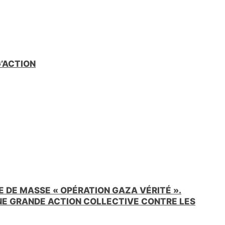
e
n
d
l
y
G’ACTION
 DE MASSE « OPÉRATION GAZA VÉRITÉ ».
UNE GRANDE ACTION COLLECTIVE CONTRE LES