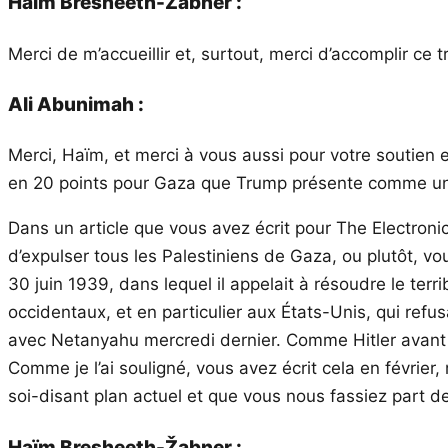
Haim Bresheeth-Žabner :
Merci de m’accueillir et, surtout, merci d’accomplir ce
Ali Abunimah :
Merci, Haïm, et merci à vous aussi pour votre soutien et
en 20 points pour Gaza que Trump présente comme un pl
Dans un article que vous avez écrit pour The Electronic
d’expulser tous les Palestiniens de Gaza, ou plutôt, vous
30 juin 1939, dans lequel il appelait à résoudre le terri
occidentaux, et en particulier aux États-Unis, qui refu
avec Netanyahu mercredi dernier. Comme Hitler avant lui,
Comme je l’ai souligné, vous avez écrit cela en févrie
soi-disant plan actuel et que vous nous fassiez part de
Haïm Bresheeth-Žabner :