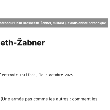
ofesseur Haïm Bresheeth-Žabner, militant juif antisioniste britannique
heeth-Žabner
lectronic Intifada, le 2 octobre 2025
n
(Une armée pas comme les autres : comment les