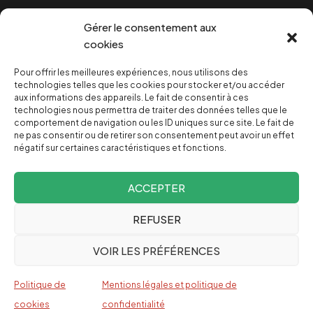
Cookies
Gérer le consentement aux
cookies
Pour offrir les meilleures expériences, nous utilisons des
NOUS SOUTENIR
technologies telles que les cookies pour stocker et/ou accéder
aux informations des appareils. Le fait de consentir à ces
technologies nous permettra de traiter des données telles que le
NOTRE NEWSLETTER
comportement de navigation ou les ID uniques sur ce site. Le fait de
ne pas consentir ou de retirer son consentement peut avoir un effet
négatif sur certaines caractéristiques et fonctions.
ACCEPTER
REFUSER
Depuis 2004, INVESTIG’ACTION /
Comprendre le monde
VOIR LES PRÉFÉRENCES
pour le changer
Espagnol
Politique de
Mentions légales et politique de
English
cookies
confidentialité