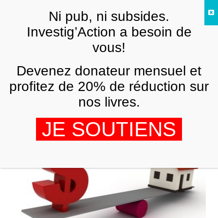
Skip to main content
Ni pub, ni subsides.
FR
Investig’Action a besoin de
vous!
UNCATEGORIZED
Devenez donateur mensuel et
Le Foreclosure Gate ou scandale des
saisies
profitez de 20% de réduction sur
nos livres.
JEAN PAUL BAQUIAST
2 DÉCEMBRE 2010
JE SOUTIENS