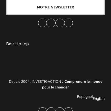
NOTRE NEWSLETTER
Facebook
Twitter
PrintFriendly
Email
Back to top
Depuis 2004, INVESTIG’ACTION /
Comprendre le monde
pour le changer
Espagnol
English