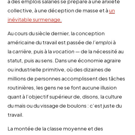
à des emplois salariés se prépare à une anxiété
collective, à une déception de masse et à
un
inévitable surmenage.
Au cours du siècle dernier, la conception
américaine du travail est passée de
l’emplo
i à
la
carrière
, puis à la
vocation
— de la nécessité au
statut, puis au sens. Dans une économie agraire
ou industrielle primitive, où des dizaines de
millions de personnes accomplissent des tâches
routinières, les gens ne se font aucune illusion
quant à l’objectif supérieur de, disons, la culture
du maïs ou du vissage de boulons : c’est juste du
travail.
La montée de la classe moyenne et des