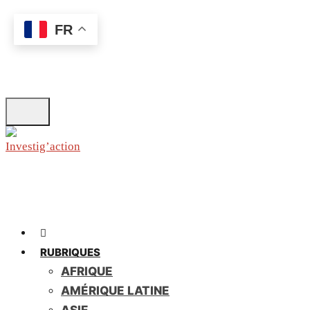
Skip
FR
to
main
content
RUBRIQUES
AFRIQUE
AMÉRIQUE LATINE
ASIE