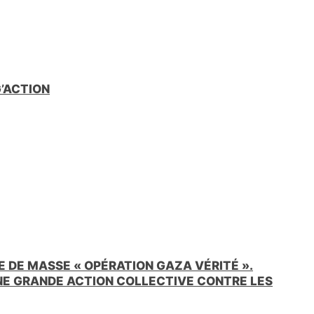
e
n
d
l
y
G’ACTION
 DE MASSE « OPÉRATION GAZA VÉRITÉ ».
UNE GRANDE ACTION COLLECTIVE CONTRE LES