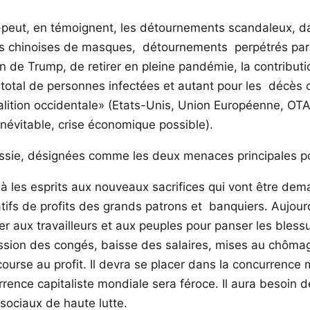
ui-peut, en témoignent, les détournements scandaleux, 
sons chinoises de masques, détournements perpétrés par 
on de Trump, de retirer en pleine pandémie, la contribut
otal de personnes infectées et autant pour les décès 
alition occidentale» (Etats-Unis, Union Européenne, OTAN)
névitable, crise économique possible).
Russie, désignées comme les deux menaces principales p
jà les esprits aux nouveaux sacrifices qui vont être de
tifs de profits des grands patrons et banquiers. Aujourd’
er aux travailleurs et aux peuples pour panser les bles
sion des congés, baisse des salaires, mises au chômage, 
urse au profit. Il devra se placer dans la concurrence 
rrence capitaliste mondiale sera féroce. Il aura besoin 
 sociaux de haute lutte.