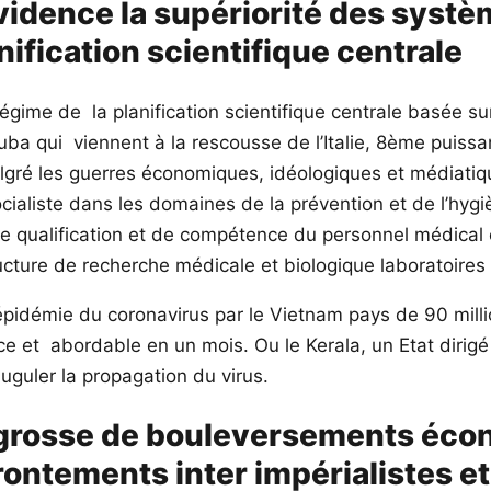
vidence la supériorité des systè
nification scientifique centrale
égime de la planification scientifique centrale basée s
t Cuba qui viennent à la rescousse de l’Italie, 8ème pui
gré les guerres économiques, idéologiques et médiatiqu
ialiste dans les domaines de la prévention et de l’hygi
 de qualification et de compétence du personnel médical
ructure de recherche médicale et biologique laboratoire
’épidémie du coronavirus par le Vietnam pays de 90 mill
ce et abordable en un mois. Ou le Kerala, un Etat dirigé
juguler la propagation du virus.
, grosse de bouleversements éco
ffrontements inter impérialistes e