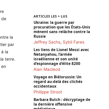
ore
ARTICLES LES + LUS
é de
Ukraine: la guerre par
procuration que les États-Unis
mènent sans relâche contre la
Russie
ntre la
Jeffrey Sachs
,
Sybil Fares
ier par
Les liens de Lionel Messi avec
 à la
Netanyahou, l’armée
israélienne et son unité
la terre
.
d’espionnage d’élite 8200
i en
Alan Macleod
Voyage en Biélorussie: Un
regard au-delà des clichés
occidentaux
Philippe Stroot
Barbara Butch : décryptage de
la dernière offensive
médiatique