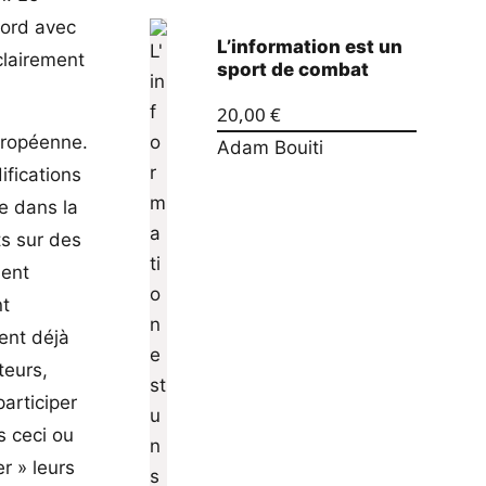
cord avec
L’information est un
clairement
sport de combat
20,00
€
uropéenne.
Adam Bouiti
ifications
e dans la
ts sur des
ient
nt
tent déjà
teurs,
participer
s ceci ou
r » leurs