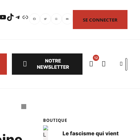
uTube
TikTok
Telegram
Lien
SE CONNECTER
Facebook
Twitter
PrintFriendly
Email
NOTRE
Search
NEWSLETTER
BOUTIQUE
Le fascisme qui vient
oine