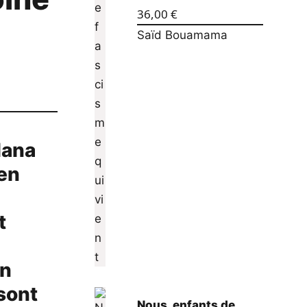
36,00
€
Saïd Bouamama
dana
 en
t
on
sont
Nous, enfants de