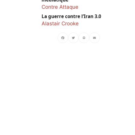
Contre Attaque
La guerre contre l’Iran 3.0
Alastair Crooke
Facebook
Twitter
PrintFriendly
Email