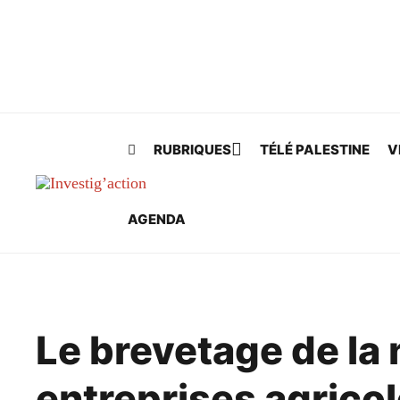
Skip to main content
RUBRIQUES
TÉLÉ PALESTINE
V
AGENDA
Le brevetage de la
entreprises agrico