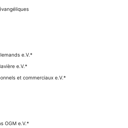
 évangéliques
allemands e.V.*
avière e.V.*
ionnels et commerciaux e.V.*
ans OGM e.V.*