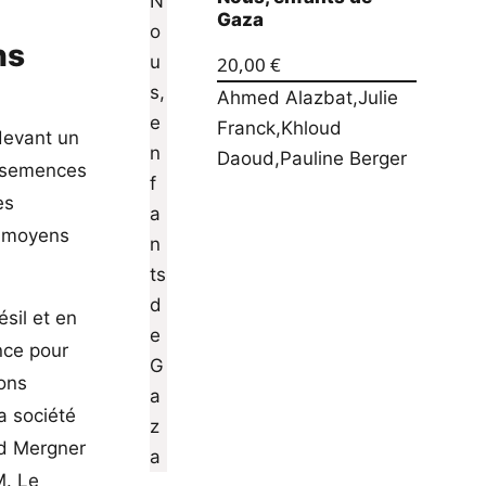
Gaza
ns
20,00
€
Ahmed Alazbat
,
Julie
Franck
,
Khloud
devant un
Daoud
,
Pauline Berger
s semences
es
s moyens
sil et en
nce pour
ions
a société
rd Mergner
M. Le