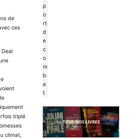
ins de
 avec ces
n Deal
 une
de
voient
le
étiquement
fois triplé
TOUS NOS LIVRES
promesses
u climat,