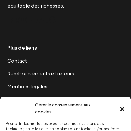
équitable des richesses.
Facebook
Twitter
Instagram
YouTube
TikTok
Telegram
Lien
Plus de liens
Contact
Remboursements et retours
Mentions légales
Cookies
Gérer le consentement aux
cookies
Pour offrir les meilleures expériences, nous utilisons des
NOUS SOUTENIR
technologies telles que les cookies pour stocker et/ou accéder