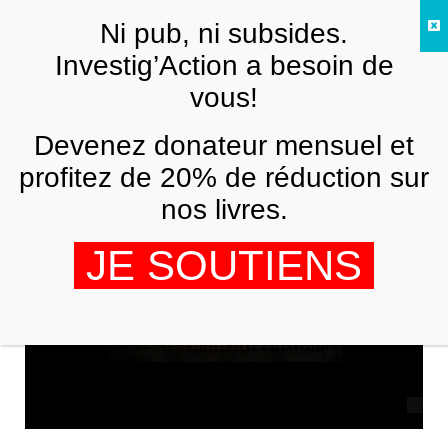
Skip to main content
Ni pub, ni subsides.
FR
Investig’Action a besoin de
vous!
ANALYSES ET TÉMOIGNAGES
Devenez donateur mensuel et
Le Bloc identitaire et son choc des
civilisations
profitez de 20% de réduction sur
nos livres.
REPSOL MATA
2 NOVEMBRE 2015
JE SOUTIENS