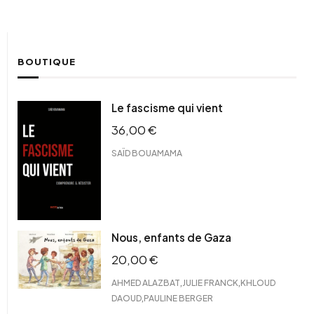
BOUTIQUE
Le fascisme qui vient
36,00
€
SAÏD BOUAMAMA
Nous, enfants de Gaza
20,00
€
,
,
AHMED ALAZBAT
JULIE FRANCK
KHLOUD
,
DAOUD
PAULINE BERGER