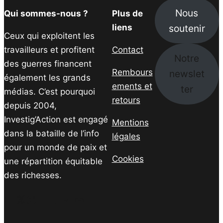
Nous
Qui sommes-nous ?
Plus de
soutenir
liens
Ceux qui exploitent les
travailleurs et profitent
Contact
Notre
des guerres financent
Rembours
newslet
également les grands
ements et
ter
médias. C’est pourquoi
retours
depuis 2004,
Investig’Action est engagé
Mentions
dans la bataille de l’info
légales
pour un monde de paix et
Cookies
une répartition équitable
des richesses.
Facebook
Twitter
Instagram
YouTube
TikTok
Telegram
Lien