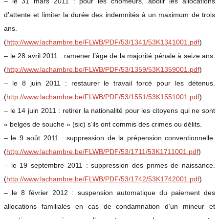
– le 31 mars 2011 : pour les chômeurs, abolir les allocations
d’attente et limiter la durée des indemnités à un maximum de trois
ans.
(
http://www.lachambre.be/FLWB/PDF/53/1341/53K1341001.pdf
)
– le 28 avril 2011 : ramener l’âge de la majorité pénale à seize ans.
(
http://www.lachambre.be/FLWB/PDF/53/1359/53K1359001.pdf
)
– le 8 juin 2011 : restaurer le travail forcé pour les détenus.
(
http://www.lachambre.be/FLWB/PDF/53/1551/53K1551001.pdf
)
– le 14 juin 2011 : retirer la nationalité pour les citoyens qui ne sont
« belges de souche » (sic) s’ils ont commis des crimes ou délits.
– le 9 août 2011 : suppression de la prépension conventionnelle.
(
http://www.lachambre.be/FLWB/PDF/53/1711/53K1711001.pdf
)
– le 19 septembre 2011 : suppression des primes de naissance.
(
http://www.lachambre.be/FLWB/PDF/53/1742/53K1742001.pdf
)
– le 8 février 2012 : suspension automatique du paiement des
allocations familiales en cas de condamnation d’un mineur et