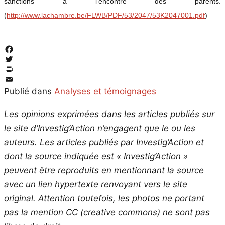
sanctions à l’encontre des parents.
(
http://www.lachambre.be/FLWB/PDF/53/2047/53K2047001.pdf
)
Facebook
Twitter
PrintFriendly
Email
Publié dans
Analyses et témoignages
Les opinions exprimées dans les articles publiés sur
le site d’Investig’Action n’engagent que le ou les
auteurs. Les articles publiés par Investig’Action et
dont la source indiquée est « Investig’Action »
peuvent être reproduits en mentionnant la source
avec un lien hypertexte renvoyant vers le site
original.
Attention toutefois, les photos ne portant
pas la mention CC (creative commons) ne sont pas