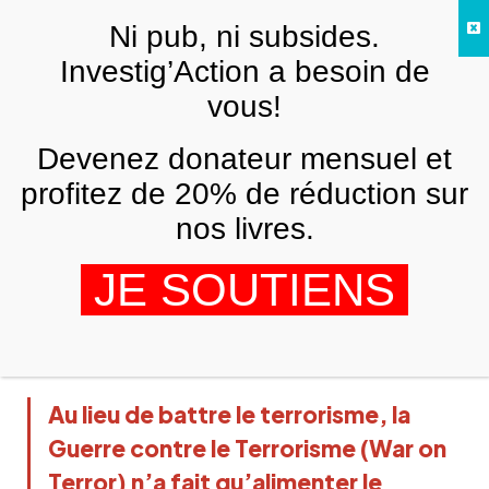
Skip to main content
Ni pub, ni subsides.
FR
Investig’Action a besoin de
vous!
ANALYSES ET TÉMOIGNAGES
Devenez donateur mensuel et
L’Afghanistan révèle pourquoi la
Guerre contre le Terrorisme n’est
profitez de 20% de réduction sur
qu’un grand mensonge et un échec
nos livres.
complet
JE SOUTIENS
MARC VANDEPITTE
25 AOÛT 2021
Au lieu de battre le terrorisme, la
Guerre contre le Terrorisme (War on
Terror) n’a fait qu’alimenter le