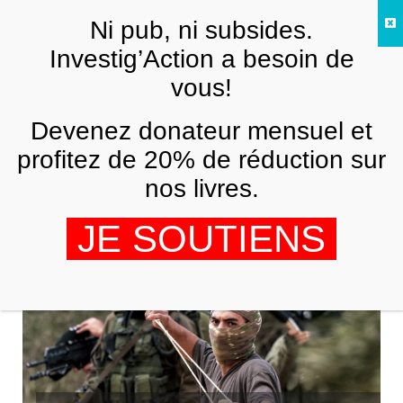
Skip to main content
Ni pub, ni subsides.
FR
Investig’Action a besoin de
vous!
MOYEN-ORIENT
Devenez donateur mensuel et
La violence des colons pendant la
saison de la récolte des olives
profitez de 20% de réduction sur
nos livres.
TO-FAN.COM, AL-AKHBAR, JASPER NATHANIEL
22 OCTOBRE 2025
JE SOUTIENS