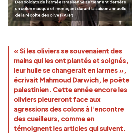
Des soldats de l’armée israélienne se tiennent derrière
un colon masqué et menaçant durant la saison annuelle
de la récolte des olives (AFP)
« Si les oliviers se souvenaient des 
mains qui les ont plantés et soignés, 
leur huile se changerait en larmes », 
écrivait Mahmoud Darwich, le poète 
palestinien. Cette année encore les 
oliviers pleureront face aux 
agressions des colons à l'encontre 
des cueilleurs, comme en 
témoignent les articles qui suivent.