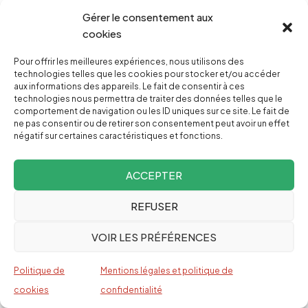
Gérer le consentement aux
Farid Moqbel Awde, un résident de 75 ans,
cookies
raconte
des décennies de vie ancrée dans la
Pour offrir les meilleures expériences, nous utilisons des
culture de l’olivier et du figuier, désormais
technologies telles que les cookies pour stocker et/ou accéder
assombrie par la violence et le déplacement. Les
aux informations des appareils. Le fait de consentir à ces
technologies nous permettra de traiter des données telles que le
villageois disent que cinq familles ont déjà été
comportement de navigation ou les ID uniques sur ce site. Le fait de
ne pas consentir ou de retirer son consentement peut avoir un effet
forcées de partir, et que seuls quelques-uns
négatif sur certaines caractéristiques et fonctions.
restent sous une pression constante.
ACCEPTER
Malgré les difficultés, la communauté insiste sur le
fait qu’elle ne quittera pas sa terre.
REFUSER
VOIR LES PRÉFÉRENCES
Les opinions exprimées dans les articles publiés
Politique de
Mentions légales et politique de
sur le site d’Investig’Action n’engagent que le ou
cookies
confidentialité