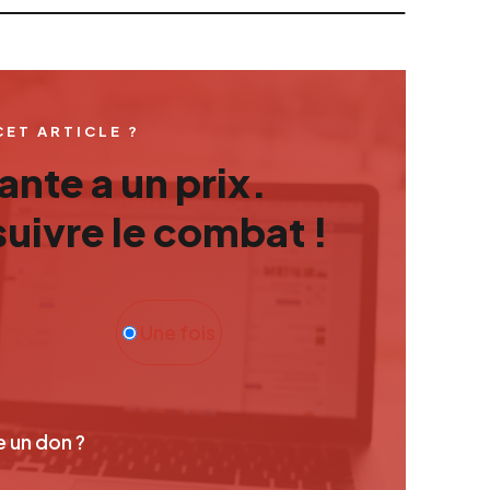
CET ARTICLE ?
nte a un prix.
uivre le combat !
Une fois
e un don ?