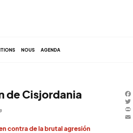
ITIONS
NOUS
AGENDA
n de Cisjordania
Fa
Twi
09
Pri
Ema
n contra de la brutal agresión