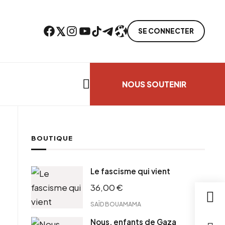
Facebook
Twitter
Instagram
YouTube
TikTok
Telegram
Lien
SE CONNECTER
Search everything...
NOUS SOUTENIR
BOUTIQUE
cebook
Le fascisme qui vient
tter
36,00
€
ntFriendly
il
SAÏD BOUAMAMA
Nous, enfants de Gaza