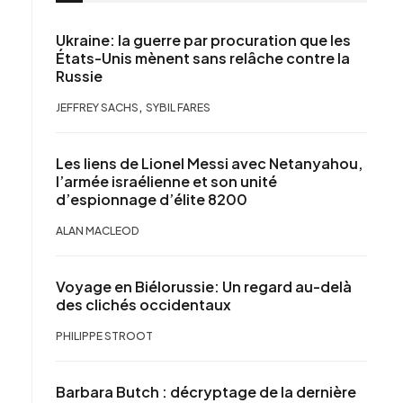
Ukraine: la guerre par procuration que les
États-Unis mènent sans relâche contre la
Russie
,
JEFFREY SACHS
SYBIL FARES
Les liens de Lionel Messi avec Netanyahou,
l’armée israélienne et son unité
d’espionnage d’élite 8200
ALAN MACLEOD
Voyage en Biélorussie: Un regard au-delà
des clichés occidentaux
PHILIPPE STROOT
Barbara Butch : décryptage de la dernière