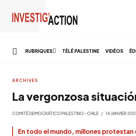
Skip to main content
RUBRIQUES
TÉLÉ PALESTINE
VIDÉOS
ÉD
ARCHIVES
La vergonzosa situació
COMITÉ DEMOCRÁTICO PALESTINO - CHILE
14 JANVIER 20
En todo el mundo, millones protestan e