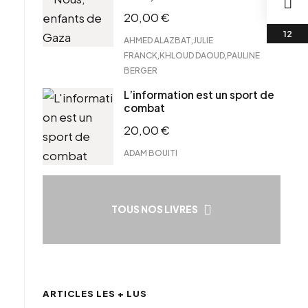
20,00
€
,
AHMED ALAZBAT
JULIE
,
,
FRANCK
KHLOUD DAOUD
PAULINE
BERGER
L’information est un sport de
combat
20,00
€
ADAM BOUITI
TOUS NOS LIVRES
ARTICLES LES + LUS