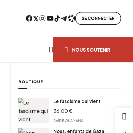
Facebook
Twitter
Instagram
YouTube
TikTok
Telegram
Lien
SE CONNECTER
Search everything...
NOUS SOUTENIR
BOUTIQUE
ebook
Le fascisme qui vient
tter
36,00
€
tFriendly
il
SAÏD BOUAMAMA
Nous, enfants de Gaza