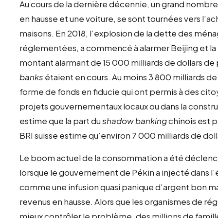
Au cours de la dernière décennie, un grand nombre
en hausse et une voiture, se sont tournées vers l’
maisons. En 2018, l’explosion de la dette des ména
réglementées, a commencé à alarmer Beijing et la
montant alarmant de 15 000 milliards de dollars de 
banks
étaient en cours. Au moins 3 800 milliards d
forme de fonds en fiducie qui ont permis à des cito
projets gouvernementaux locaux ou dans la constr
estime que la part du
shadow banking
chinois est p
BRI suisse estime qu’environ 7 000 milliards de do
Le boom actuel de la consommation a été déclench
lorsque le gouvernement de Pékin a injecté dans 
comme une infusion quasi panique d’argent bon mar
revenus en hausse. Alors que les organismes de r
mieux contrôler le problème, des millions de famil