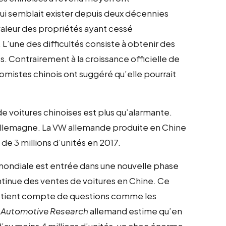
ui semblait exister depuis deux décennies
valeur des propriétés ayant cessé
L’une des difficultés consiste à obtenir des
ontrairement à la croissance officielle de
mistes chinois ont suggéré qu’elle pourrait
de voitures chinoises est plus qu’alarmante.
Allemagne. La VW allemande produite en Chine
 de 3 millions d’unités en 2017.
 mondiale est entrée dans une nouvelle phase
ontinue des ventes de voitures en Chine. Ce
’on tient compte de questions comme les
r Automotive Research
allemand estime qu’en
d’au moins 4 millions d’unités, un choc énorme.