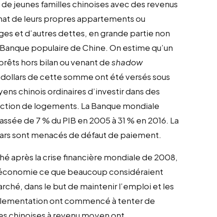
 de jeunes familles chinoises avec des revenus
achat de leurs propres appartements ou
ges et d’autres dettes, en grande partie non
 Banque populaire de Chine. On estime qu’un
prêts hors bilan ou venant de
shadow
e dollars de cette somme ont été versés sous
yens chinois ordinaires d’investir dans des
uction de logements. La Banque mondiale
assée de 7 % du PIB en 2005 à 31 % en 2016. La
llars sont menacés de défaut de paiement.
é après la crise financière mondiale de 2008,
l’économie ce que beaucoup considéraient
ché, dans le but de maintenir l’emploi et les
églementation ont commencé à tenter de
les chinoises à revenu moyen ont