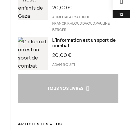
20,00
€
,
AHMED ALAZBAT
JULIE
,
,
FRANCK
KHLOUD DAOUD
PAULINE
BERGER
L’information est un sport de
combat
20,00
€
ADAM BOUITI
TOUS NOS LIVRES
ARTICLES LES + LUS