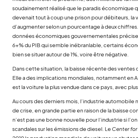
soudainement réalisé que le paradis économique q
devenait tout à coup une prison pour débiteurs, la 
d’augmenter selon un pourcentage à deux chiffres. 
données économiques gouvernementales précises. C
6+% du PIB qui semble inébranlable, certains écono
bien se situer autour de 1%, voire être négative.
Dans cette situation, la baisse récente des ventes 
Elle a des implications mondiales, notamment en 
est la voiture la plus vendue dans ce pays, avec plus
Au cours des derniers mois, l’industrie automobile
de crise, en grande partie en raison de la baisse c
n’est pas une bonne nouvelle pour l’industrie si l
scandales sur les émissions de diesel. Le
Center fo
2019 la production mondiale de voitures va chuter 