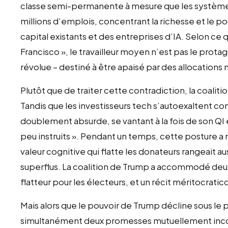
classe semi-permanente à mesure que les système
millions d’emplois, concentrant la richesse et le p
capital existants et des entreprises d’IA. Selon ce
Francisco », le travailleur moyen n’est pas le prot
révolue – destiné à être apaisé par des allocation
Plutôt que de traiter cette contradiction, la coaliti
Tandis que les investisseurs tech s’autoexaltent
doublement absurde, se vantant à la fois de son QI
peu instruits ». Pendant un temps, cette posture a 
valeur cognitive qui flatte les donateurs rangeait a
superflus. La coalition de Trump a accommodé deux 
flatteur pour les électeurs, et un récit méritocratico
Mais alors que le pouvoir de Trump décline sous le p
simultanément deux promesses mutuellement inco