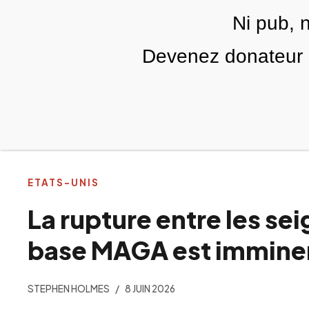
Skip to main content
Ni pub, 
FR
Devenez donateur m
RUBRIQUES
TÉLÉ PALESTINE
VIDÉOS
ETATS-UNIS
La rupture entre les sei
base MAGA est immine
STEPHEN HOLMES
8 JUIN 2026