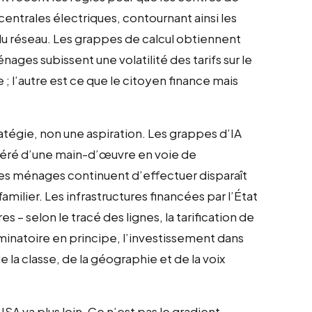
entrales électriques, contournant ainsi les
du réseau. Les grappes de calcul obtiennent
ages subissent une volatilité des tarifs sur le
 ; l’autre est ce que le citoyen finance mais
ratégie, non une aspiration. Les grappes d’IA
néré d’une main-d’œuvre en voie de
 les ménages continuent d’effectuer disparaît
ilier. Les infrastructures financées par l’État
s – selon le tracé des lignes, la tarification de
riminatoire en principe, l’investissement dans
e la classe, de la géographie et de la voix
USA va plus loin. Ce n’est pas le gradient