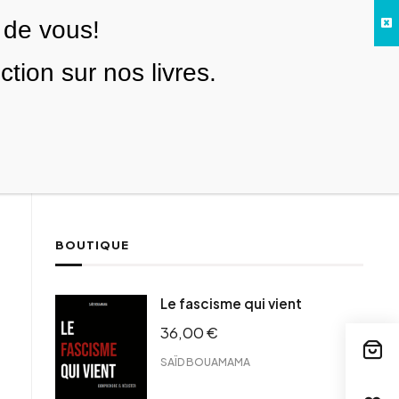
 de vous!
Facebook
Twitter
Instagram
YouTube
TikTok
Telegram
Lien
SE CONNECTER
ion sur nos livres.
Search everything...
NOUS SOUTENIR
BOUTIQUE
ebook
Le fascisme qui vient
tter
36,00
€
tFriendly
il
SAÏD BOUAMAMA