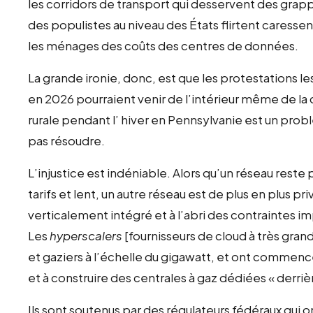
les corridors de transport qui desservent des grappe
des populistes au niveau des États flirtent caressent
les ménages des coûts des centres de données.
La grande ironie, donc, est que les protestations le
en 2026 pourraient venir de l’intérieur même de la
rurale pendant l’ hiver en Pennsylvanie est un prob
pas résoudre.
L’injustice est indéniable. Alors qu’un réseau reste
tarifs et lent, un autre réseau est de plus en plus p
verticalement intégré et à l’abri des contraintes im
Les
hyperscalers
[fournisseurs de cloud à très gran
et gaziers à l’échelle du gigawatt, et ont commen
et à construire des centrales à gaz dédiées « derri
Ils sont soutenus par des régulateurs fédéraux qui o