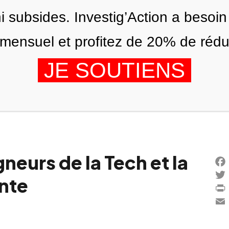
ni subsides. Investig’Action a besoin
ensuel et profitez de 20% de réduct
JE SOUTIENS
ÉDITIONS
NOUS
AGENDA
gneurs de la Tech et la
Fac
nte
Twi
Prin
Ema