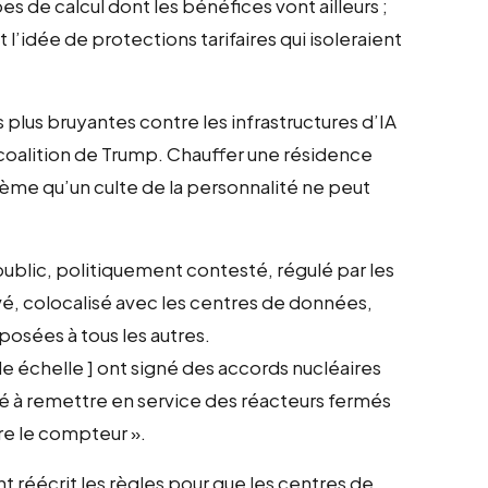
s de calcul dont les bénéfices vont ailleurs ;
 l’idée de protections tarifaires qui isoleraient
s plus bruyantes contre les infrastructures d’IA
 coalition de Trump. Chauffer une résidence
lème qu’un culte de la personnalité ne peut
 public, politiquement contesté, régulé par les
rivé, colocalisé avec les centres de données,
posées à tous les autres.
de échelle ] ont signé des accords nucléaires
cé à remettre en service des réacteurs fermés
ère le compteur ».
nt réécrit les règles pour que les centres de