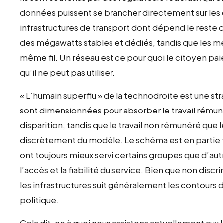
données puissent se brancher directement sur les c
infrastructures de transport dont dépend le reste 
des mégawatts stables et dédiés, tandis que les mén
même fil. Un réseau est ce pour quoi le citoyen paie
qu’il ne peut pas utiliser.
« L’humain superflu » de la technodroite est une st
sont dimensionnées pour absorber le travail rému
disparition, tandis que le travail non rémunéré que
discrètement du modèle. Le schéma est en partie fam
ont toujours mieux servi certains groupes que d’autre
l’accès et la fiabilité du service. Bien que non disc
les infrastructures suit généralement les contours d
politique.
Cela dit, ce à quoi nous assistons actuellement aux 