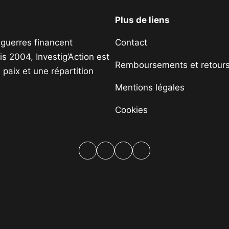
Plus de liens
s guerres financent
Contact
s 2004, Investig’Action est
Remboursements et retour
paix et une répartition
Mentions légales
Cookies
Facebook
Twitter
PrintFriendly
Email