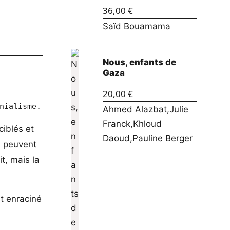
36,00
€
Saïd Bouamama
Nous, enfants de
Gaza
20,00
€
La résistance palestinienne, ce n’est pas un dirigeant. C’est tout un peuple qui refuse le colonialisme. 
Ahmed Alazbat
,
Julie
Franck
,
Khloud
ciblés et
Daoud
,
Pauline Berger
) peuvent
it, mais la
t enraciné