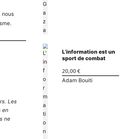
, nous
isme.
L’information est un
sport de combat
20,00
€
Adam Bouiti
rs. Les
s en
os ne