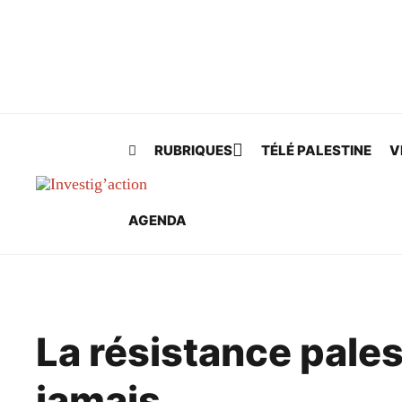
Skip to main content
RUBRIQUES
TÉLÉ PALESTINE
V
AGENDA
La résistance pale
jamais