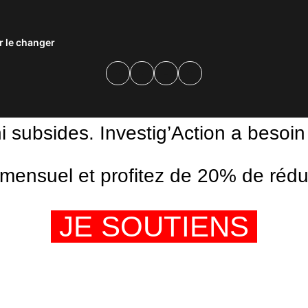
 le changer
Facebook
Twitter
PrintFriendly
Email
ni subsides. Investig’Action a besoin
ensuel et profitez de 20% de réduct
JE SOUTIENS