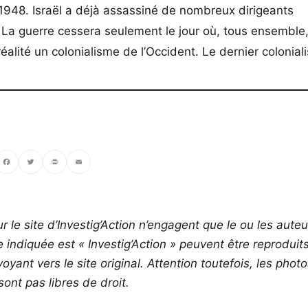
 1948. Israël a déjà assassiné de nombreux dirigeants
u. La guerre cessera seulement le jour où, tous ensemble
réalité un colonialisme de l’Occident. Le dernier colonial
ebook
Twitter
PrintFriendly
Email
r le site d’Investig’Action n’engagent que le ou les auteu
ce indiquée est « Investig’Action » peuvent être reproduit
yant vers le site original.
Attention toutefois, les phot
ont pas libres de droit.