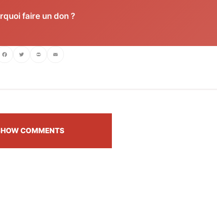
rquoi faire un don ?
ebook
Twitter
PrintFriendly
Email
SHOW COMMENTS