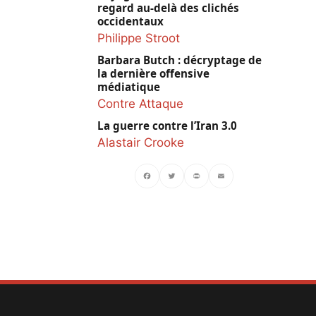
regard au-delà des clichés
occidentaux
Philippe Stroot
Barbara Butch : décryptage de
la dernière offensive
médiatique
Contre Attaque
La guerre contre l’Iran 3.0
Alastair Crooke
Facebook
Twitter
PrintFriendly
Email