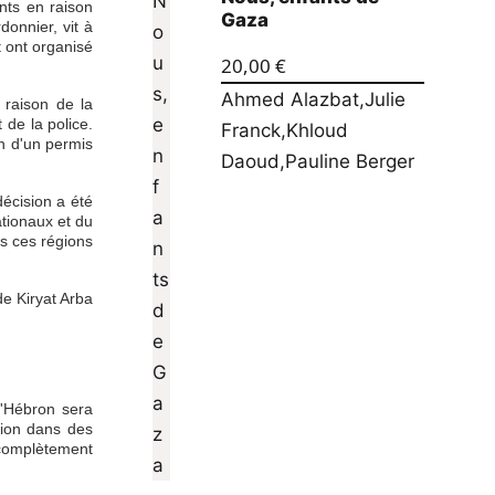
ants en raison
Gaza
donnier, vit à
t ont organisé
20,00
€
Ahmed Alazbat
,
Julie
 raison de la
 de la police.
Franck
,
Khloud
on d'un permis
Daoud
,
Pauline Berger
décision a été
ationaux et du
ns ces régions
de Kiryat Arba
d'Hébron sera
gion dans des
 complètement