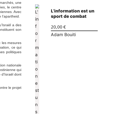
 marchés, une
es, le centre
L’information est un
niennes. Avec
sport de combat
 l’apartheid.
u'Israël a des
20,00
€
onstituent son
Adam Bouiti
ec les mesures
pation, ce qui
es politiques
tion nationale
estinienne qui
 d'Israël dont
ntre le projet