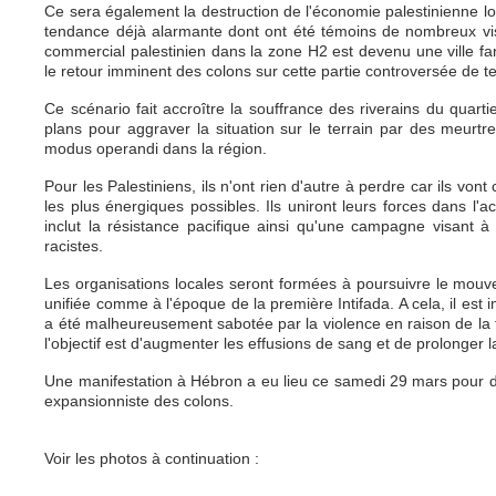
Ce sera également la destruction de l'économie palestinienne 
tendance déjà alarmante dont ont été témoi
ns
de nombreux vis
commercial palestinien dans la zone H2 est devenu une ville fa
le retour imminent des colons sur cette partie controversée de ter
Ce scénario fait accroître la souffrance des riverains du quarti
plans pour aggraver la situation sur le terrain par des meurtre
modus operandi dans la région.
Pour les Palestiniens, ils n'ont rien d'autre à perdre car ils von
les plus énergiques possibles. Ils uniront leurs forces dans l'ac
inclut la résistance pacifique ainsi qu'une campagne visant à 
racistes.
Les organisations locales seront formées à poursuivre le mouvem
unifiée comme à l'époque de la première Intifada. A cela, il est i
a été malheureusement sabotée par la violence en raison de la fr
l'objectif est d'augmenter les effusions de sang et de prolonger 
Une manifestation à Hébron a eu lieu ce samedi 29 mars pour dé
expansionniste des colons.
Voir les photos à continuation :