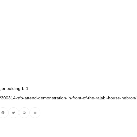
jbi-bulding-b-1
300314-sfp-attend-demonstration-in-front-of-the-rajabi-house-hebron/
ebook
Twitter
PrintFriendly
Email