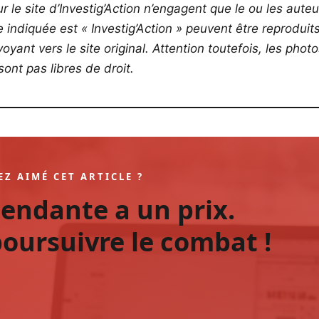
r le site d’Investig’Action n’engagent que le ou les auteu
ce indiquée est « Investig’Action » peuvent être reproduit
yant vers le site original.
Attention toutefois, les phot
ont pas libres de droit.
EZ AIMÉ CET ARTICLE ?
pendante a un prix.
oursuivre le combat !