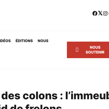
Facebook
Twitter
Instagram
Yo
IDÉOS
ÉDITIONS
NOUS
NOUS
SOUTENIR
 des colons : l’immeu
id de frelons