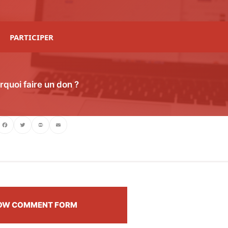
PARTICIPER
rquoi faire un don ?
ebook
Twitter
PrintFriendly
Email
OW COMMENT FORM