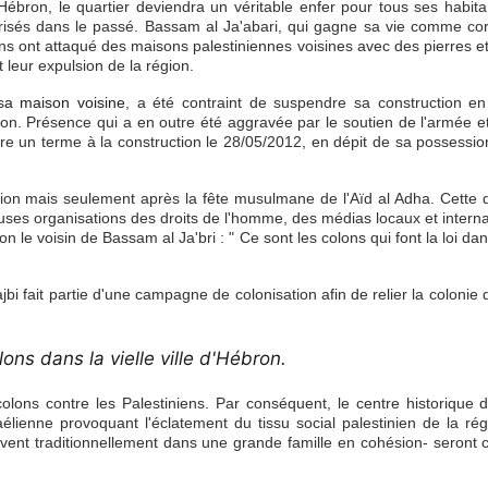
'Hébron, le quartier deviendra un véritable enfer pour tous ses habit
rorisés dans le passé. Bassam al Ja'abari, qui gagne sa vie comme cor
ns ont attaqué des maisons palestiniennes voisines avec des pierres e
 leur expulsion de la région.
s
a maison voisine
, a
été contraint de suspendre sa construction en
on. Présence qui a en outre été aggravée par le soutien de l'armée et
ettre un terme à la construction le 28/05/2012, en dépit de sa possessi
ction mais seulement après la fête musulmane de l'Aïd al Adha. Cette 
uses organisations des droits de l'homme, des médias locaux et intern
n le voisin de Bassam al Ja'bri : " Ce sont les colons qui font la loi da
fait partie d'une campagne de colonisation afin de relier la colonie 
lons dans la vielle ville
d'Hébron
.
lons contre les Palestiniens. Par conséquent, le centre historique 
aélienne provoquant l'éclatement du tissu social palestinien de la ré
vivent traditionnellement dans une grande famille en cohésion- seront