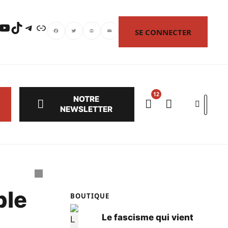
uTube
TikTok
Telegram
Lien
SE CONNECTER
Facebook
Twitter
PrintFriendly
Email
NOTRE
Search
NEWSLETTER
ble
BOUTIQUE
Le fascisme qui vient