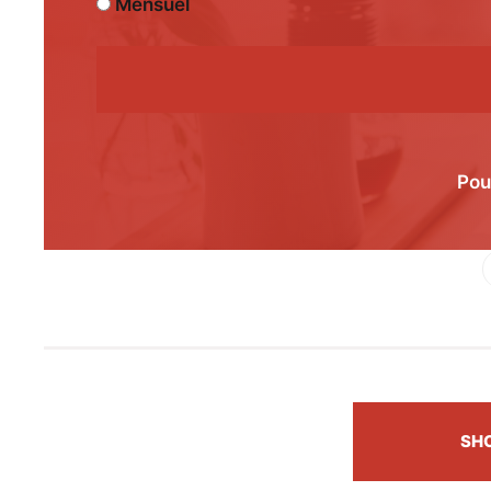
Mensuel
Pou
Fac
SH