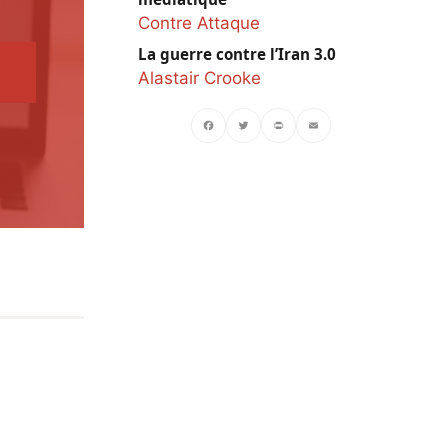
Contre Attaque
La guerre contre l’Iran 3.0
Alastair Crooke
Facebook
Twitter
PrintFriendly
Email