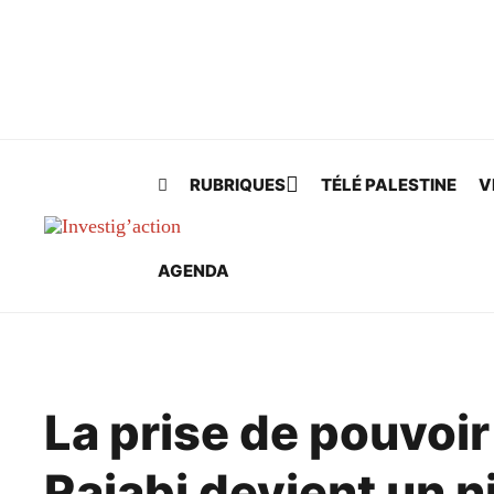
Skip to main content
RUBRIQUES
TÉLÉ PALESTINE
V
AGENDA
La prise de pouvoir
Rajabi devient un n