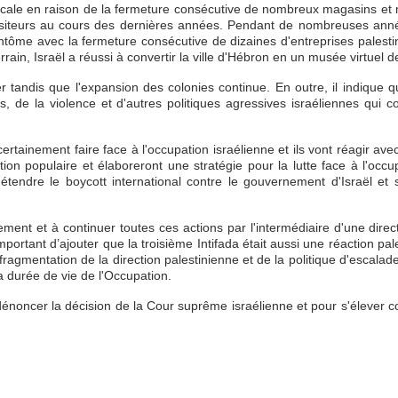
locale en raison de la fermeture consécutive de nombreux magasins et
iteurs au cours des dernières années. Pendant de nombreuses anné
ntôme avec la fermeture consécutive de dizaines d'entreprises palesti
rain, Israël a réussi à convertir la ville d'Hébron en un musée virtuel de
er tandis que l'expansion des colonies continue. En outre, il indique q
s, de la violence et d'autres politiques agressives israéliennes qui c
t certainement faire face à l'occupation israélienne et ils vont réagir av
tion populaire et élaboreront une stratégie pour la lutte face à l'occu
étendre le boycott international contre le gouvernement d'Israël et s
ent et à continuer toutes ces actions par l'intermédiaire d'une direc
mportant d’ajouter que la troisième Intifada était aussi une réaction pal
agmentation de la direction palestinienne et de la politique d'escalade
la durée de vie de l'Occupation.
noncer la décision de la Cour suprême israélienne et pour s'élever co