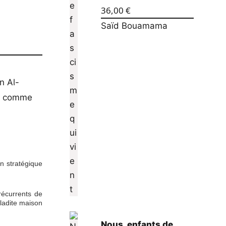
36,00
€
Saïd Bouamama
n Al-
ns comme
n stratégique
récurrents de
 ladite maison
Nous, enfants de