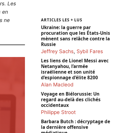
rs. Les
s en
ARTICLES LES + LUS
os ne
Ukraine: la guerre par
procuration que les États-Unis
mènent sans relâche contre la
Russie
Jeffrey Sachs
,
Sybil Fares
Les liens de Lionel Messi avec
Netanyahou, l’armée
israélienne et son unité
d’espionnage d’élite 8200
Alan Macleod
Voyage en Biélorussie: Un
regard au-delà des clichés
occidentaux
Philippe Stroot
Barbara Butch : décryptage de
la dernière offensive
médiatique