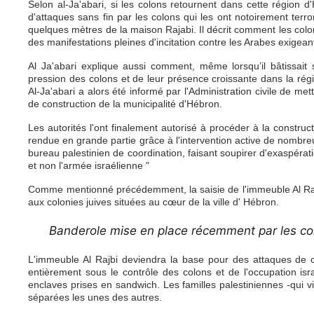
Selon al-Ja'abari, si les colons retournent dans cette région d
d'attaques sans fin par les colons qui les ont notoirement ter
quelques mètres de la maison Rajabi. Il décrit comment les colo
des manifestations pleines d'incitation contre les Arabes exigeant
Al Ja'abari explique aussi commen
t, même lorsqu’il bâtissait 
pression des colons et de leur présence croissante dans la régi
Al-Ja'abari a alors été informé par l'Administration civile de m
de construction de la municipalité d'Hébron.
Les autorités l'ont finalement autorisé à procéder à la constru
rendue en grande partie grâce à l'intervention active de nombre
bureau palestinien de coordination, faisant soupirer d'exaspératio
et non l'armée israélienne "
Comme mentionné précédemment, la saisie de l'immeuble Al Rajbi 
aux colonies juives situées au cœur de la ville d' Hébron.
Banderole mise en place récemment
par les co
L'immeuble Al Rajbi deviendra la base pour des attaques de co
entièrement sous le contrôle des colons et de l'occupation isr
enclaves prises en sandwich. Les familles palestiniennes -qui 
séparées les unes des autres.