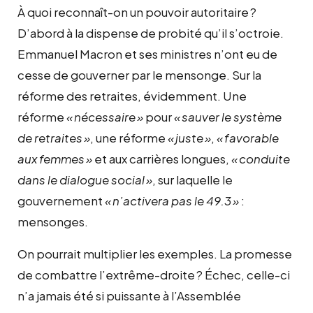
À quoi reconnaît-on un pouvoir autoritaire
?
D’abord à la dispense de probité qu’il s’octroie.
Emmanuel Macron et ses ministres n’ont eu de
cesse de gouverner par le mensonge. Sur la
réforme des retraites, évidemment. Une
réforme
«
nécessaire
»
pour
«
sauver le système
de retraites
»
, une réforme
«
juste
»
,
«
favorable
aux femmes
»
et aux carrières longues,
«
conduite
dans le dialogue social
»
, sur laquelle le
gouvernement
«
n’activera pas le 49.3
»
:
mensonges.
On pourrait multiplier les exemples. La promesse
de combattre l’extrême-droite
? Échec, celle-ci
n’a jamais été si puissante à l’Assemblée