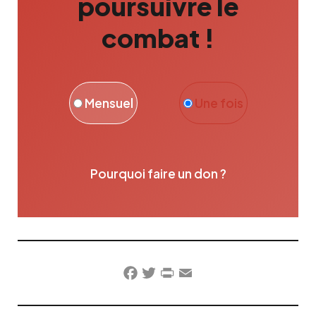
poursuivre le
combat !
Mensuel
Une fois
Pourquoi faire un don ?
Facebook
Twitter
PrintFriendly
Email