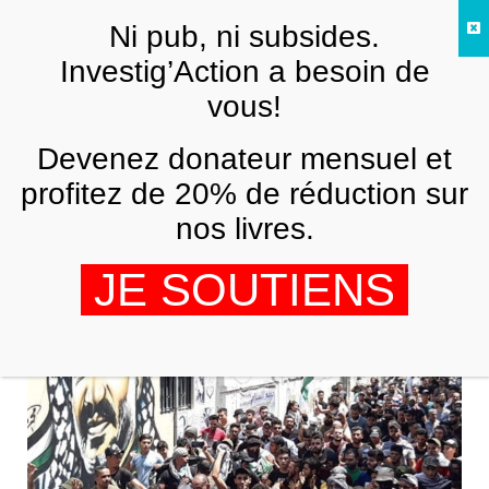
Skip to main content
Ni pub, ni subsides.
FR
Investig’Action a besoin de
vous!
ANALYSES ET TÉMOIGNAGES
Devenez donateur mensuel et
La « Menace Principale » : il est temps
de parler de la lutte des classes
profitez de 20% de réduction sur
palestienne
nos livres.
,
RAMZY BAROUD
ROMANA RUBEO
17 NOVEMBRE 2022
JE SOUTIENS