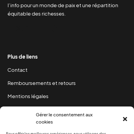
l’info pour un monde de paix et une répartition
équitable des richesses.
Facebook
Twitter
Instagram
YouTube
TikTok
Telegram
Lien
Plus de liens
Contact
Remboursements et retours
Mentions légales
Cookies
Gérer le consentement aux
cookies
Pour offrir les meilleures expériences, nous utilisons des