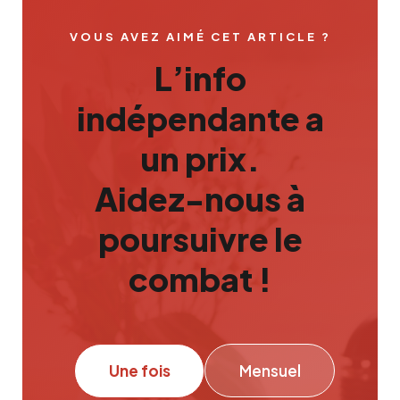
VOUS AVEZ AIMÉ CET ARTICLE ?
L’info
indépendante a
un prix.
Aidez-nous à
poursuivre le
combat !
Une fois
Mensuel