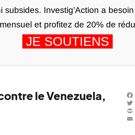
ni subsides. Investig’Action a besoin
ensuel et profitez de 20% de réduct
JE SOUTIENS
ÉDITIONS
NOUS
AGENDA
ontre le Venezuela,
Fac
Twi
Prin
Ema