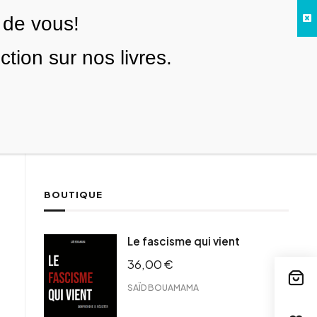
 de vous!
Facebook
Twitter
Instagram
YouTube
TikTok
Telegram
Lien
SE CONNECTER
ion sur nos livres.
Search everything...
NOUS SOUTENIR
BOUTIQUE
ebook
Le fascisme qui vient
tter
36,00
€
tFriendly
il
SAÏD BOUAMAMA