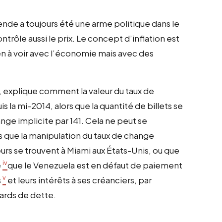
llende a toujours été une arme politique dans le
ntrôle aussi le prix. Le concept d’inflation est
ien à voir avec l’économie mais avec des
, explique comment la valeur du taux de
s la mi-2014, alors que la quantité de billets se
change implicite par 141. Cela ne peut se
s que la manipulation du taux de change
eurs se trouvent à Miami aux États-Unis, ou que
iv
e
que le Venezuela est en défaut de paiement
v
s
et leurs intérêts à ses créanciers, par
iards de dette.