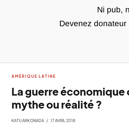
Skip to main content
Ni pub, 
FR
Devenez donateur m
RUBRIQUES
TÉLÉ PALESTINE
VIDÉOS
AMÉRIQUE LATINE
La guerre économique c
mythe ou réalité ?
KATU ARKONADA
17 AVRIL 2018