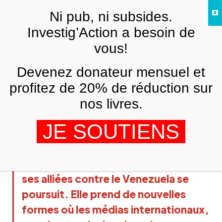
Skip to main content
Ni pub, ni subsides.
FR
Investig’Action a besoin de
vous!
UNCATEGORIZED
Devenez donateur mensuel et
La guerre d’usure de Washington
contre le Venezuela
profitez de 20% de réduction sur
nos livres.
LE PIED A PAPINEAU
27 MAI 2019
JE SOUTIENS
La guerre d’usure de Washington et
ses alliées contre le Venezuela se
poursuit. Elle prend de nouvelles
formes où les médias internationaux,