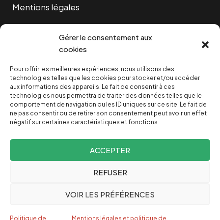
Mentions légales
Cookies
Gérer le consentement aux
cookies
Pour offrir les meilleures expériences, nous utilisons des
NOUS SOUTENIR
technologies telles que les cookies pour stocker et/ou accéder
aux informations des appareils. Le fait de consentir à ces
technologies nous permettra de traiter des données telles que le
NOTRE NEWSLETTER
comportement de navigation ou les ID uniques sur ce site. Le fait de
ne pas consentir ou de retirer son consentement peut avoir un effet
négatif sur certaines caractéristiques et fonctions.
ACCEPTER
REFUSER
Depuis 2004, INVESTIG’ACTION /
Comprendre le monde
VOIR LES PRÉFÉRENCES
pour le changer
Espagnol
Politique de
Mentions légales et politique de