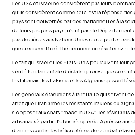
Les USA et Israël ne considèrent pas leurs bombar
qu’ils considèrent comme tel c’est la réponse des
pays sont gouvernés par des marionnettes à la so
de leurs propres pays, n’ont pas de Département 
pas de sièges aux Nations Unies ou de porte-parol
que se soumettre à l’hégémonie ou résister avec l
Le fait qu’Israël et les Etats-Unis poursuivent leu
vérité fondamentale d’éclater prouve que ce sont eu
les Libanais, les Irakiens et les Afghans qui sont lésé
Les généraux étasuniens à la retraite qui servent 
arrêt que l’Iran arme les résistants Irakiens ou Afgh
s’opposer aux chars “made in USA“, les résistants d
artisanaux à partir d’obus récupérés. Après six ans d
d’armes contre les hélicoptères de combat étasu