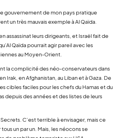
ue le gouvernement de mon pays pratique
trent un très mauvais exemple à Al Qaïda.
 assassinat leurs dirigeants, et Israël fait de
’Al Qaïda pourrait agir pareil avec les
uniennes au Moyen-Orient.
ent la complicité des néo-conservateurs dans
en Irak, en Afghanistan, au Liban et à Gaza. De
des cibles faciles pour les chefs du Hamas et du
 depuis des années et des listes de leurs
ecrets. C’est terrible à envisager, mais ce
r tous un par un. Mais, les néocons se
pas de problème terroriste aux USA.