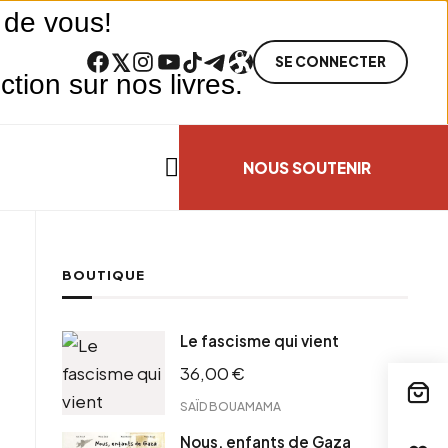
 de vous!
Facebook
Twitter
Instagram
YouTube
TikTok
Telegram
Lien
SE CONNECTER
ion sur nos livres.
Search everything...
NOUS SOUTENIR
BOUTIQUE
cebook
Le fascisme qui vient
tter
36,00
€
ntFriendly
il
SAÏD BOUAMAMA
Nous, enfants de Gaza