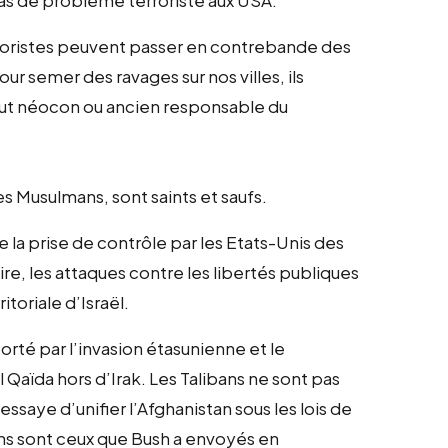
erroristes peuvent passer en contrebande des
r semer des ravages sur nos villes, ils
out néocon ou ancien responsable du
es Musulmans, sont saints et saufs.
e la prise de contrôle par les Etats-Unis des
re, les attaques contre les libertés publiques
itoriale d’Israël.
mporté par l’invasion étasunienne et le
aïda hors d’Irak. Les Talibans ne sont pas
saye d’unifier l’Afghanistan sous les lois de
ans sont ceux que Bush a envoyés en