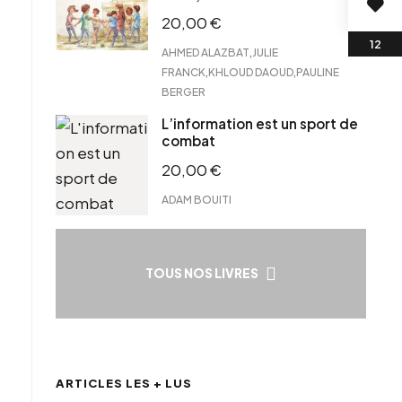
20,00
€
,
AHMED ALAZBAT
JULIE
,
,
FRANCK
KHLOUD DAOUD
PAULINE
BERGER
L’information est un sport de
combat
20,00
€
ADAM BOUITI
TOUS NOS LIVRES
ARTICLES LES + LUS