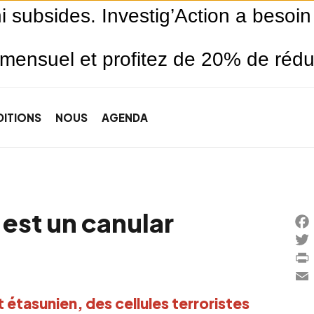
ni subsides. Investig’Action a besoin
ensuel et profitez de 20% de réduct
JE SOUTIENS
DITIONS
NOUS
AGENDA
 est un canular
Fa
Twi
Pri
Ema
tasunien, des cellules terroristes