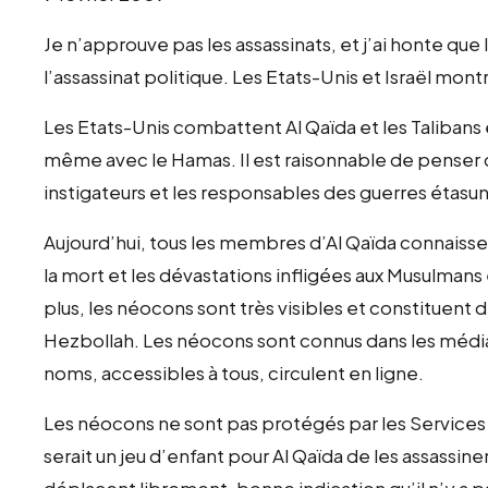
Je n’approuve pas les assassinats, et j’ai honte q
l’assassinat politique. Les Etats-Unis et Israël mon
Les Etats-Unis combattent Al Qaïda et les Talibans en
même avec le Hamas. Il est raisonnable de penser qu
instigateurs et les responsables des guerres étas
Aujourd’hui, tous les membres d’Al Qaïda connaiss
la mort et les dévastations infligées aux Musulmans 
plus, les néocons sont très visibles et constituent 
Hezbollah. Les néocons sont connus dans les médias
noms, accessibles à tous, circulent en ligne.
Les néocons ne sont pas protégés par les Services S
serait un jeu d’enfant pour Al Qaïda de les assassine
déplacent librement, bonne indication qu’il n’y a 