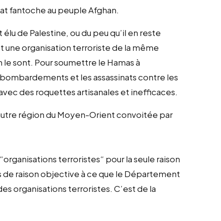
tat fantoche au peuple Afghan.
u de Palestine, ou du peu qu’il en reste
est une organisation terroriste de la même
 le sont. Pour soumettre le Hamas à
des bombardements et les assassinats contre les
 avec des roquettes artisanales et inefficaces.
 autre région du Moyen-Orient convoitée par
organisations terroristes“ pour la seule raison
a pas de raison objective à ce que le Département
es organisations terroristes. C’est de la