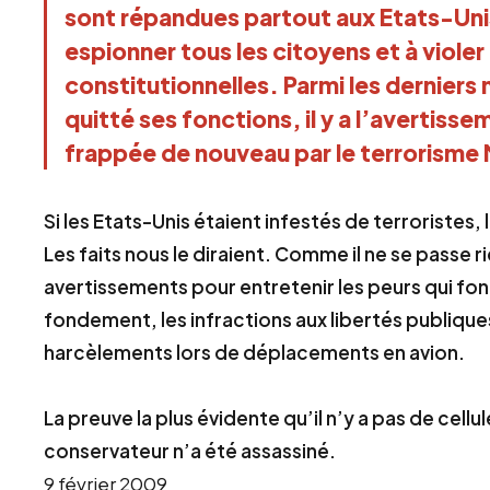
sont répandues partout aux Etats-Uni
espionner tous les citoyens et à violer
constitutionnelles. Parmi les derniers
quitté ses fonctions, il y a l’avertiss
frappée de nouveau par le terrorisme
Si les Etats-Unis étaient infestés de terroristes,
Les faits nous le diraient. Comme il ne se passe 
avertissements pour entretenir les peurs qui fon
fondement, les infractions aux libertés publiques
harcèlements lors de déplacements en avion.
La preuve la plus évidente qu’il n’y a pas de cellu
conservateur n’a été assassiné.
9 février 2009