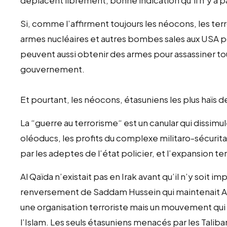
Si, comme l’affirment toujours les néocons, les t
armes nucléaires et autres bombes sales aux USA pou
peuvent aussi obtenir des armes pour assassiner t
gouvernement.
Et pourtant, les néocons, étasuniens les plus haïs d
La “guerre au terrorisme“ est un canular qui dissimul
oléoducs, les profits du complexe militaro-sécuritai
par les adeptes de l’état policier, et l’expansion terr
Al Qaïda n’existait pas en Irak avant qu’il n’y soit i
renversement de Saddam Hussein qui maintenait Al Q
une organisation terroriste mais un mouvement qui es
l’Islam. Les seuls étasuniens menacés par les Talib