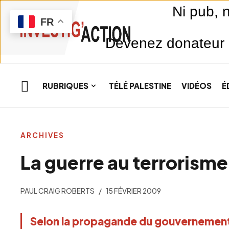
Skip to main content
Ni pub, 
FR
Devenez donateur m
RUBRIQUES
TÉLÉ PALESTINE
VIDÉOS
É
ARCHIVES
La guerre au terrorisme
PAUL CRAIG ROBERTS
15 FÉVRIER 2009
Selon la propagande du gouvernement é