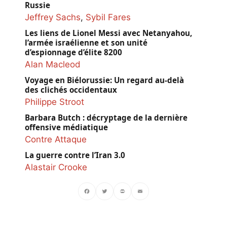
Russie
Jeffrey Sachs
,
Sybil Fares
Les liens de Lionel Messi avec Netanyahou,
l’armée israélienne et son unité
d’espionnage d’élite 8200
Alan Macleod
Voyage en Biélorussie: Un regard au-delà
des clichés occidentaux
Philippe Stroot
Barbara Butch : décryptage de la dernière
offensive médiatique
Contre Attaque
La guerre contre l’Iran 3.0
Alastair Crooke
Facebook
Twitter
PrintFriendly
Email