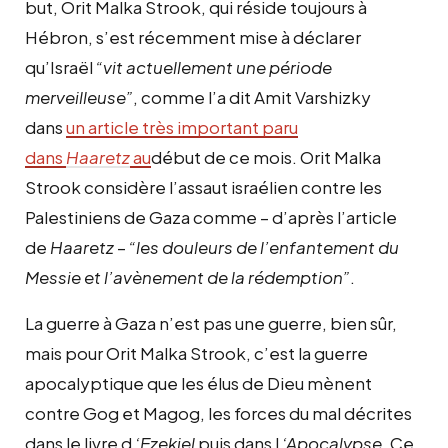
but, Orit Malka Strook, qui réside toujours à
Hébron, s’est récemment mise à déclarer
qu’Israël
“vit actuellement une période
merveilleuse”
, comme l’a dit Amit Varshizky
dans
un article très important paru
dans
Haaretz
au
début de ce mois. Orit Malka
Strook considère l’assaut israélien contre les
Palestiniens de Gaza comme – d’après l’article
de
Haaretz
–
“les douleurs de l’enfantement du
Messie et l’avènement de la rédemption”
.
La guerre à Gaza n’est pas une guerre, bien sûr,
mais pour Orit Malka Strook, c’est la guerre
apocalyptique que les élus de Dieu mènent
contre Gog et Magog, les forces du mal décrites
dans le livre
d
‘Ezekiel
puis dans l
‘Apocalypse
. Ce