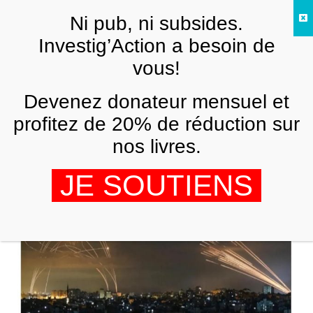
Skip to main content
Ni pub, ni subsides.
FR
Investig’Action a besoin de
vous!
MOYEN-ORIENT
Devenez donateur mensuel et
La fin des temps – Les guerres de Gog
et Magog
profitez de 20% de réduction sur
nos livres.
PATRICK LAWRENCE
5 SEPTEMBRE 2024
JE SOUTIENS