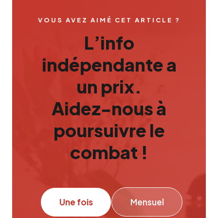
VOUS AVEZ AIMÉ CET ARTICLE ?
L’info
indépendante a
un prix.
Aidez-nous à
poursuivre le
combat !
Une fois
Mensuel