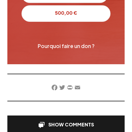
500,00 €
Pourquoi faire un don ?
Facebook
Twitter
PrintFriendly
Email
SHOW COMMENTS