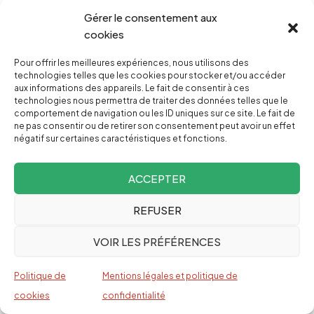
,
DAOUD
PAULINE BERGER
Gérer le consentement aux
L’information est un sport de
cookies
combat
20,00
€
Pour offrir les meilleures expériences, nous utilisons des
technologies telles que les cookies pour stocker et/ou accéder
ADAM BOUITI
aux informations des appareils. Le fait de consentir à ces
technologies nous permettra de traiter des données telles que le
comportement de navigation ou les ID uniques sur ce site. Le fait de
ne pas consentir ou de retirer son consentement peut avoir un effet
négatif sur certaines caractéristiques et fonctions.
ACCEPTER
TOUS NOS LIVRES
REFUSER
VOIR LES PRÉFÉRENCES
Politique de
Mentions légales et politique de
ARTICLES LES + LUS
cookies
confidentialité