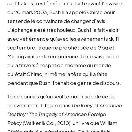
sur l’Irak est resté méconnu. Juste avant l’invasion
du 20 mars 2003, Bush II a appelé Chirac pour
tenter de le convaincre de changer d’avis.
L’échange a été très houleux. Bush II a fait valoir
avec véhémence qu’avec les événements du 11
septembre, la guerre prophétisée de Gog et
Magog avait enfin commencé. Je ne sais pas ce
qui a traversé l’esprit de l’homme du monde
qu’était Chirac, ni même la tête qu’il a faite
pendant que Bush II tenait ce genre de discours.
Je ne connais qu’un seul témoignage de cette
conversation. Il figure dans
The Irony of American
Destiny :
The Tragedy of American Foreign
Policy
(Walker & Co., 2010), un livre que William
Pfaff a publié à la fin de sa vie. Ce livre clôt la