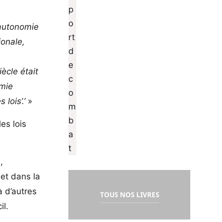
’autonomie
ionale,
ècle était
omie
lois’.’
»
es lois
,
 et dans la
à d’autres
TOUS NOS LIVRES
il.