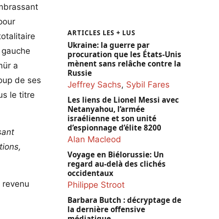
embrassant
pour
ARTICLES LES + LUS
otalitaire
Ukraine: la guerre par
a gauche
procuration que les États-Unis
mènent sans relâche contre la
mür a
Russie
coup de ses
Jeffrey Sachs
,
Sybil Fares
 le titre
Les liens de Lionel Messi avec
Netanyahou, l’armée
israélienne et son unité
d’espionnage d’élite 8200
sant
Alan Macleod
tions,
Voyage en Biélorussie: Un
regard au-delà des clichés
occidentaux
t revenu
Philippe Stroot
Barbara Butch : décryptage de
la dernière offensive
médiatique