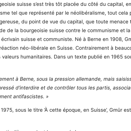
eoisie suisse s’est très tôt placée du côté du capital, 
sme tel que représenté par le néolibéralisme, tout cela 
ngereuse, du point de vue du capital, que toute menace t
ade de la bourgeoisie suisse contre le communisme et l
, écrivain suisse et communiste. Né à Berne en 1908, G
 réaction néo-libérale en Suisse. Contrairement à beau
aleurs humanitaires. Dans un texte publié en 1965 sous
ement à Berne, sous la pression allemande, mais saisis
ressé d’interdire et de contrôler tous les partis, associa
ement antifascistes. »
 1975, sous le titre ‘À cette époque, en Suisse’, Gmür es