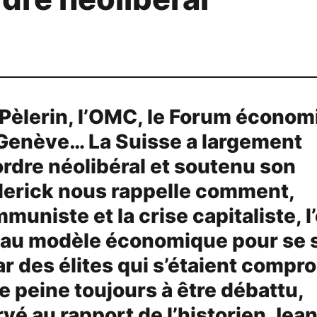
t Pèlerin, l’OMC, le Forum écono
 Genève… La Suisse a largement
ordre néolibéral et soutenu son
derick nous rappelle comment,
muniste et la crise capitaliste, l’
eau modèle économique pour se s
par des élites qui s’étaient comp
ôle peine toujours à être débattu,
vé au rapport de l’historien Jea