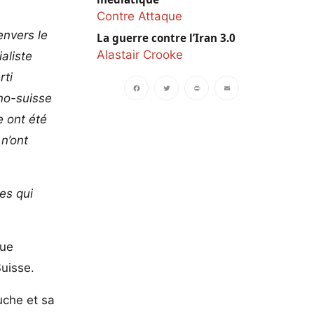
Contre Attaque
envers le
La guerre contre l’Iran 3.0
Alastair Crooke
aliste
rti
ano-suisse
Facebook
Twitter
PrintFriendly
Email
e ont été
 n’ont
es qui
que
Suisse.
uche et sa