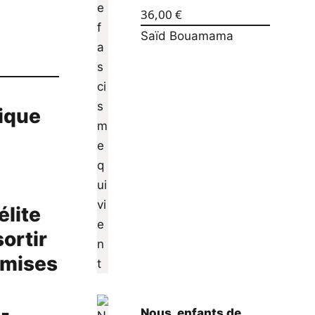
36,00
€
Saïd Bouamama
mique
élite
ortir
romises
n-
Nous, enfants de