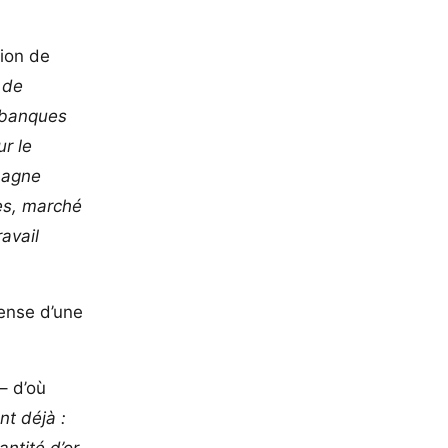
ion de
 de
s banques
ur le
emagne
mes, marché
ravail
ense d’une
– d’où
nt déjà :
antité d’or