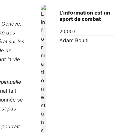
L’information est un
sport de combat
à Genève,
20,00
€
nté des
Adam Bouiti
ral sur les
le de
nt la vie
pirituelle
ial fait
tionnée se
est pas
 pourrait