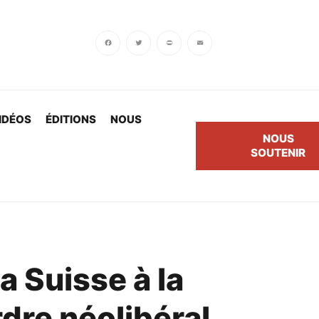
Facebook
Twitter
PrintFriendly
Email
IDÉOS
ÉDITIONS
NOUS
NOUS
SOUTENIR
a Suisse à la
rdre néolibéral