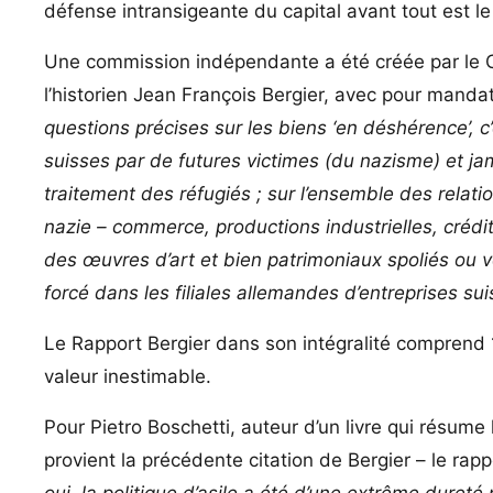
défense intransigeante du capital avant tout est le
Une commission indépendante a été créée par le C
l’historien Jean François Bergier, avec pour manda
questions précises sur les biens ‘en déshérence’,
suisses par de futures victimes (du nazisme) et jama
traitement des réfugiés ; sur l’ensemble des relat
nazie – commerce, productions industrielles, créd
des œuvres d’art et bien patrimoniaux spoliés ou ven
forcé dans les filiales allemandes d’entreprises sui
Le Rapport Bergier dans son intégralité compren
valeur inestimable.
Pour Pietro Boschetti, auteur d’un livre qui résume 
provient la précédente citation de Bergier – le rap
oui, la politique d’asile a été d’une extrême dureté