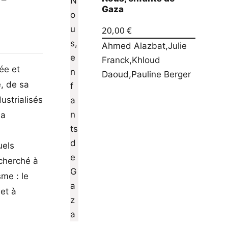
Gaza
20,00
€
Ahmed Alazbat
,
Julie
Franck
,
Khloud
ée et
Daoud
,
Pauline Berger
é, de sa
ustrialisés
la
uels
cherché à
me : le
 et à