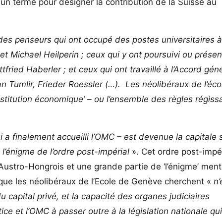
 un terme pour désigner la contribution de la Suisse au
es penseurs qui ont occupé des postes universitaires 
t Michael Heilperin ; ceux qui y ont poursuivi ou prése
ried Haberler ; et ceux qui ont travaillé à l’Accord géné
 Tumlir, Frieder Roessler (…). Les néolibéraux de l’éco
stitution économique’ – ou l’ensemble des règles régissa
 a finalement accueilli l’OMC – est devenue la capitale s
l’énigme de l’ordre post-impérial
». Cet ordre post-impér
re Austro-Hongrois et une grande partie de ‘l’énigme’ men
 que les néolibéraux de l’Ecole de Genève cherchent «
n’
 capital privé, et la capacité des organes judiciaires
 et l’OMC à passer outre à la législation nationale qui