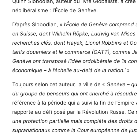
Quinn Slobodian, auteur du livre Globalists, a créé
néolibéralisme : l’École de Genève.
D’après Slobodian, «
l’École de Genève comprend d
en Suisse, dont Wilhelm Röpke, Ludwig von Mises e
recherches clés, dont Hayek, Lionel Robbins et Gottf
tarifs douaniers et le commerce (GATT), comme Jan
Genève ont transposé l’idée ordolibérale de ‘la con
économique – à l’échelle au-delà de la nation.’
»
Toujours selon cet auteur, la ville de «
Genève – qui
du groupe de penseurs qui ont cherché à résoudre 
référence à la période qui a suivi la fin de l’Empi
rapporte au défi posé par la Révolution Russe. Ce
une protection partielle mais complète des droits du
supranationaux comme la Cour européenne de justice