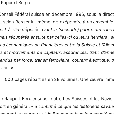
 Rapport Bergier.
onseil Fédéral suisse en décembre 1996, sous la direct
t, selon Bergier lui-même, de «
répondre à un ensemble
 c’est-à-dire déposés avant la (seconde) guerre dans le
is récupérés ensuite par celles-ci ou leurs héritiers ; s
ions économiques ou financières entre la Suisse et l’All
its et mouvements de capitaux, assurances, trafic d’ar
dus par force, transit ferroviaire, courant électrique, t
sses.
»
d 11 000 pages réparties en 28 volumes. Une œuvre imm
le Rapport Bergier sous le titre Les Suisses et les Nazis 
port en général, «
a confirmé ce que les historiens savaie
 pendant la guerre ; oui, la Banque nationale a acheté qu