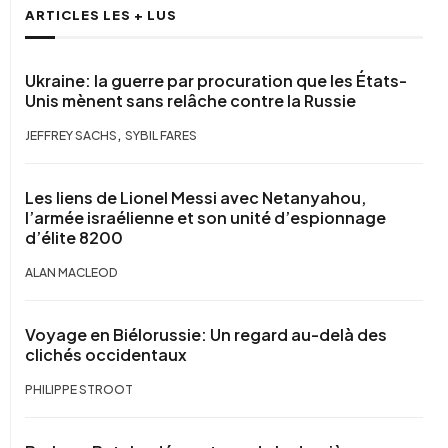
ARTICLES LES + LUS
Ukraine: la guerre par procuration que les États-
Unis mènent sans relâche contre la Russie
,
JEFFREY SACHS
SYBIL FARES
Les liens de Lionel Messi avec Netanyahou,
l’armée israélienne et son unité d’espionnage
d’élite 8200
ALAN MACLEOD
Voyage en Biélorussie: Un regard au-delà des
clichés occidentaux
PHILIPPE STROOT