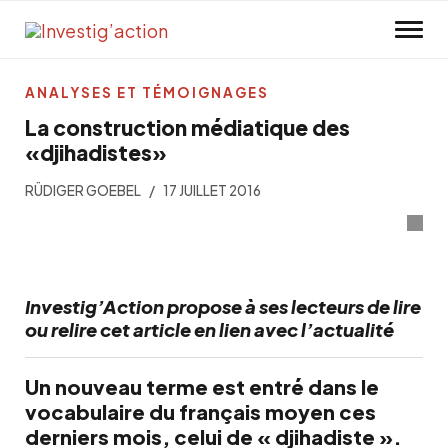
Skip to main content
ANALYSES ET TÉMOIGNAGES
La construction médiatique des
«djihadistes»
RÜDIGER GOEBEL
17 JUILLET 2016
Investig’Action propose à ses lecteurs de lire
ou relire cet article en lien avec l’actualité
Un nouveau terme est entré dans le
vocabulaire du français moyen ces
derniers mois, celui de « djihadiste ».