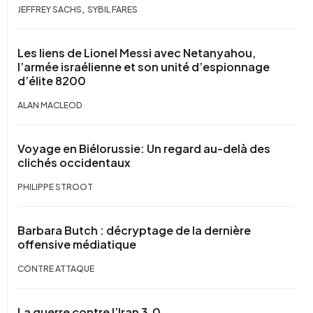
,
JEFFREY SACHS
SYBIL FARES
Les liens de Lionel Messi avec Netanyahou,
l’armée israélienne et son unité d’espionnage
d’élite 8200
ALAN MACLEOD
Voyage en Biélorussie: Un regard au-delà des
clichés occidentaux
PHILIPPE STROOT
Barbara Butch : décryptage de la dernière
offensive médiatique
CONTRE ATTAQUE
La guerre contre l’Iran 3.0