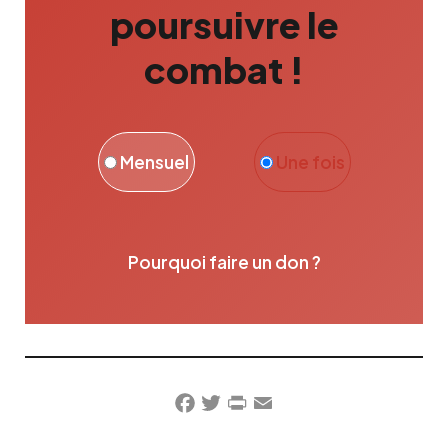
poursuivre le
combat !
Mensuel
Une fois
Pourquoi faire un don ?
Facebook
Twitter
PrintFriendly
Email