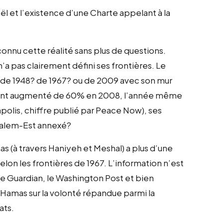
ël et l’existence d’une Charte appelant à la
connu cette réalité sans plus de questions.
 n’a pas clairement défini ses frontières. Le
es de 1948? de 1967? ou de 2009 avec son mur
s ont augmenté de 60% en 2008, l’année même
apolis, chiffre publié par Peace Now), ses
salem-Est annexé?
s (à travers Haniyeh et Meshal) a plus d’une
selon les frontières de 1967. L’information n’est
 le Guardian, le Washington Post et bien
 Hamas sur la volonté répandue parmi la
ats.