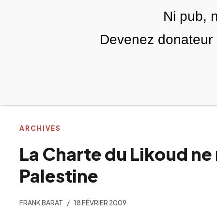
Skip to main content
Ni pub, 
FR
Devenez donateur m
RUBRIQUES
TÉLÉ PALESTINE
VIDÉOS
ARCHIVES
La Charte du Likoud ne 
Palestine
FRANK BARAT
18 FÉVRIER 2009