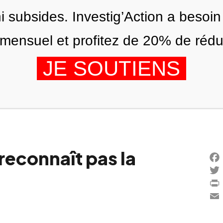
ni subsides. Investig’Action a besoin
ensuel et profitez de 20% de réduct
JE SOUTIENS
ÉDITIONS
NOUS
AGENDA
reconnaît pas la
Fac
Twi
Prin
Ema