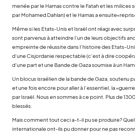
menée par le Hamas contre le Fatah et les milices 
par Mohamed Dahlan) et le Hamas a ensuite«repris
Même si les Etats-Unis et Israël ont réagi avec su
sont parvenus à atteindre l’un de leurs objectifs an
empreinte de réussite dans l’histoire des Etats-Unis
d’une Cisjordanie respectable (c’est à dire coopéra
d’une part et une Bande de Gaza soumise à un Hamas
Un blocus israélien de la bande de Gaza, soutenu pa
et une fois encore pour aller à l’essentiel, la «g
par Israël. Nous en sommes à ce point. Plus de 130
blessés.
Mais comment tout ceci a-t-il pu se produire? Quel
internationale ont-ils pu donner pour ne pas recon