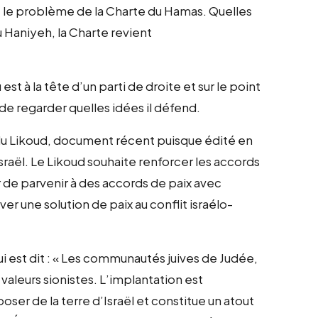
: le problème de la Charte du Hamas. Quelles
 Haniyeh, la Charte revient
st à la tête d’un parti de droite et sur le point
 de regarder quelles idées il défend.
 du Likoud, document récent puisque édité en
d’Israël. Le Likoud souhaite renforcer les accords
r de parvenir à des accords de paix avec
ver une solution de paix au conflit israélo-
ui est dit : « Les communautés juives de Judée,
aleurs sionistes. L’implantation est
poser de la terre d’Israël et constitue un atout