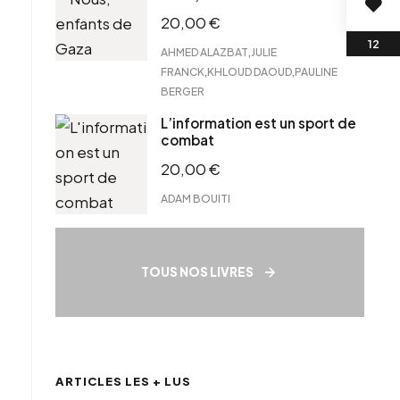
20,00
€
,
AHMED ALAZBAT
JULIE
,
,
FRANCK
KHLOUD DAOUD
PAULINE
BERGER
L’information est un sport de
combat
20,00
€
ADAM BOUITI
TOUS NOS LIVRES
ARTICLES LES + LUS