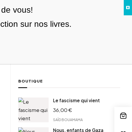
 de vous!
Facebook
Twitter
Instagram
YouTube
TikTok
Telegram
Lien
SE CONNECTER
ion sur nos livres.
Search everything...
NOUS SOUTENIR
BOUTIQUE
ebook
Le fascisme qui vient
tter
36,00
€
tFriendly
il
SAÏD BOUAMAMA
Nous, enfants de Gaza