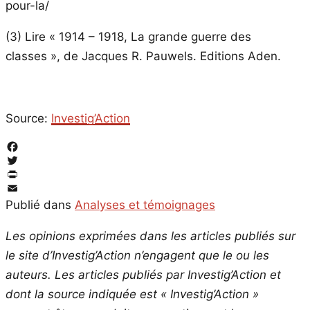
pour-la/
(3) Lire « 1914 – 1918, La grande guerre des
classes », de Jacques R. Pauwels. Editions Aden.
Source:
Investig’Action
Facebook
Twitter
PrintFriendly
Email
Publié dans
Analyses et témoignages
Les opinions exprimées dans les articles publiés sur
le site d’Investig’Action n’engagent que le ou les
auteurs. Les articles publiés par Investig’Action et
dont la source indiquée est « Investig’Action »