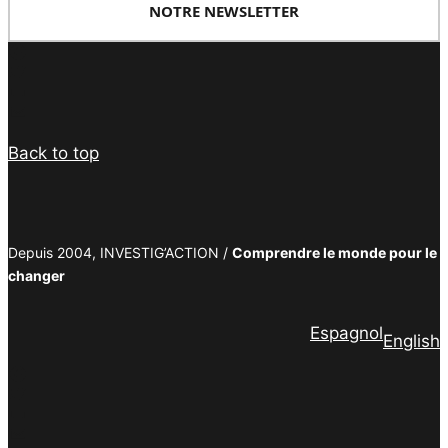
NOTRE NEWSLETTER
Facebook
Twitter
PrintFriendly
Email
Back to top
Depuis 2004, INVESTIG’ACTION /
Comprendre le monde pour le
changer
Espagnol
English
Facebook
Twitter
PrintFriendly