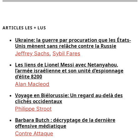
ARTICLES LES + LUS
Ukraine: la guerre par procuration que les États-
Unis mènent sans relâche contre la Russie
Jeffrey Sachs
,
Sybil Fares
Les liens de Lionel Messi avec Netanyahou,
l’armée israélienne et son unité d’espionnage
d’élite 8200
Alan Macleod
Voyage en Biélorussie: Un regard au-delà des
clichés occidentaux
Philippe Stroot
Barbara Butch : décryptage de la dernière
offensive médiatique
Contre Attaque