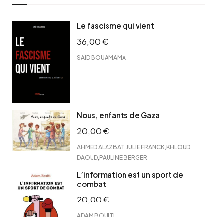
Le fascisme qui vient
36,00
€
SAÏD BOUAMAMA
Nous, enfants de Gaza
20,00
€
,
,
AHMED ALAZBAT
JULIE FRANCK
KHLOUD
,
DAOUD
PAULINE BERGER
L’information est un sport de
combat
20,00
€
ADAM BOUITI