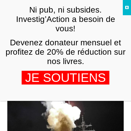
Skip to main content
Ni pub, ni subsides.
FR
Investig’Action a besoin de
vous!
AFRIQUE
Devenez donateur mensuel et
L’OTAN veut libérer l’Afrique du joug
des Africains
profitez de 20% de réduction sur
nos livres.
GLEN FORD
5 JUIN 2011
JE SOUTIENS