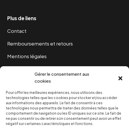
Plus de liens
Contact
Remboursements et retours
Mentions légales
Cookies
Gérer le consentement aux
cookies
Pour offrir les meilleures expériences, nous utilisons des
NOUS SOUTENIR
technologies telles que les cookies pour stocker et/ou accéder
aux informations des appareils. Le fait de consentir à ces
technologies nous permettra de traiter des données telles que le
NOTRE NEWSLETTER
comportement de navigation ou les ID uniques sur ce site. Le fait de
ne pas consentir ou de retirer son consentement peut avoir un effet
négatif sur certaines caractéristiques et fonctions.