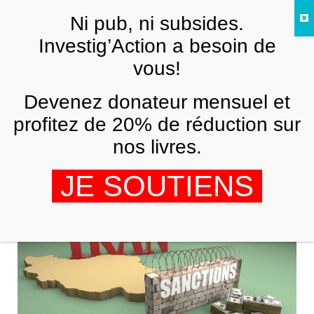
Skip to main content
Ni pub, ni subsides.
FR
Investig’Action a besoin de
vous!
ANALYSES ET TÉMOIGNAGES
Devenez donateur mensuel et
L’Europe prive-t-elle
dangereusement l’Iran de
profitez de 20% de réduction sur
médicaments vitaux ?
nos livres.
DAVID CRONIN
18 AVRIL 2013
JE SOUTIENS