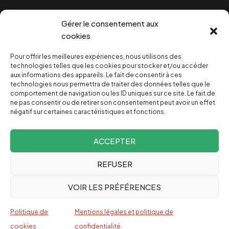
Cookies
Gérer le consentement aux
cookies
Pour offrir les meilleures expériences, nous utilisons des
NOUS SOUTENIR
technologies telles que les cookies pour stocker et/ou accéder
aux informations des appareils. Le fait de consentir à ces
technologies nous permettra de traiter des données telles que le
NOTRE NEWSLETTER
comportement de navigation ou les ID uniques sur ce site. Le fait de
ne pas consentir ou de retirer son consentement peut avoir un effet
négatif sur certaines caractéristiques et fonctions.
ACCEPTER
REFUSER
Depuis 2004, INVESTIG’ACTION /
Comprendre le monde
VOIR LES PRÉFÉRENCES
pour le changer
Espagnol
Politique de
Mentions légales et politique de
English
cookies
confidentialité