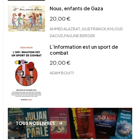
Nous, enfants de Gaza
20,00
€
,
,
AHMED ALAZBAT
JULIE FRANCK
KHLOUD
,
DAOUD
PAULINE BERGER
L’information est un sport de
combat
20,00
€
ADAM BOUITI
TOUS NOS LIVRES