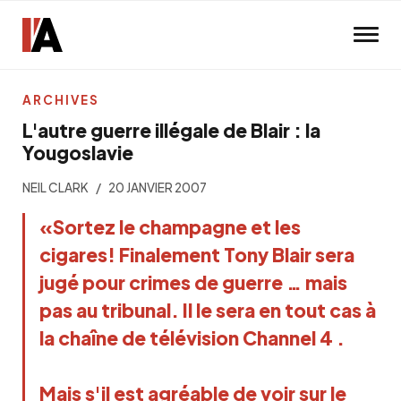
Skip to main content
ARCHIVES
L'autre guerre illégale de Blair : la
Yougoslavie
NEIL CLARK
20 JANVIER 2007
«Sortez le champagne et les
cigares! Finalement Tony Blair sera
jugé pour crimes de guerre … mais
pas au tribunal. Il le sera en tout cas à
la chaîne de télévision Channel 4
.
Mais s'il est agréable de voir sur le