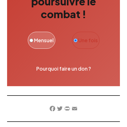
poursuivre le
combat !
Mensuel
Une fois
Pourquoi faire un don ?
Facebook
Twitter
PrintFriendly
Email