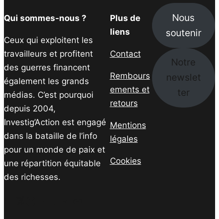
Nous
Qui sommes-nous ?
Plus de
soutenir
liens
Ceux qui exploitent les
travailleurs et profitent
Contact
Notre
des guerres financent
Rembours
newslet
également les grands
ements et
ter
médias. C’est pourquoi
retours
depuis 2004,
Investig’Action est engagé
Mentions
dans la bataille de l’info
légales
pour un monde de paix et
Cookies
une répartition équitable
des richesses.
Facebook
Twitter
Instagram
YouTube
TikTok
Telegram
Lien