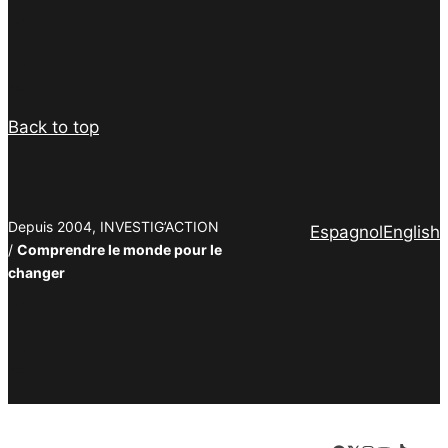
Facebook
Twitter
PrintFriendly
Email
Back to top
Depuis 2004, INVESTIG’ACTION
Espagnol
English
/
Comprendre le monde pour le
changer
Facebook
Twitter
PrintFriendly
Email