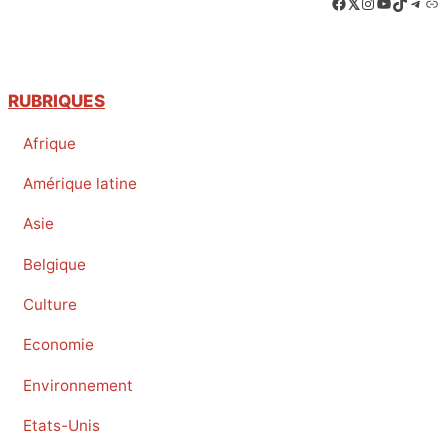
Facebook
LinkedIn
Instagram
YouTube
TikTok
Tele
Lie
RUBRIQUES
Afrique
Amérique latine
Asie
Belgique
Culture
Economie
Environnement
Etats-Unis