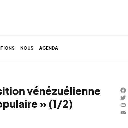
ITIONS
NOUS
AGENDA
sition vénézuélienne
Fac
opulaire » (1/2)
Twi
Prin
Ema