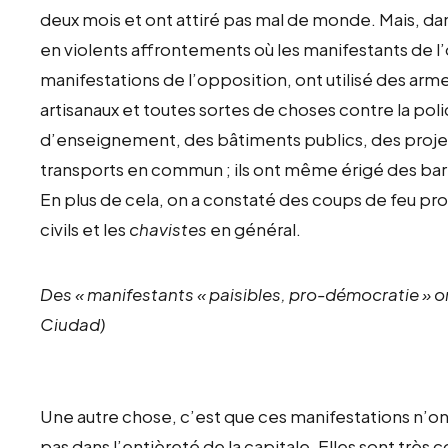
deux mois et ont attiré pas mal de monde. Mais, dan
en violents affrontements où les manifestants de l
manifestations de l’opposition, ont utilisé des ar
artisanaux et toutes sortes de choses contre la polic
d’enseignement, des bâtiments publics, des proje
transports en commun ; ils ont même érigé des bar
En plus de cela, on a constaté des coups de feu pr
civils et les
chavistes
en général.
Des « manifestants « paisibles, pro-démocratie » o
Ciudad)
Une autre chose, c’est que ces manifestations n’ont
pas dans l’entièreté de la capitale. Elles sont trè