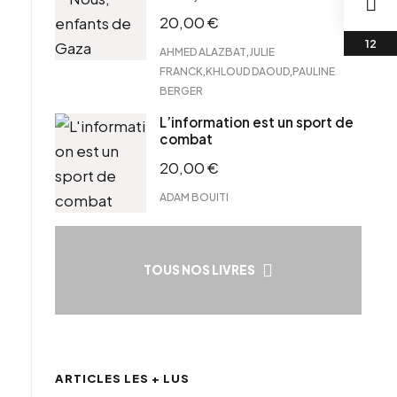
20,00
€
,
AHMED ALAZBAT
JULIE
,
,
FRANCK
KHLOUD DAOUD
PAULINE
BERGER
L’information est un sport de
combat
20,00
€
ADAM BOUITI
TOUS NOS LIVRES
ARTICLES LES + LUS