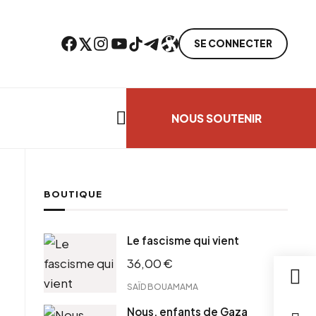
Facebook
Twitter
Instagram
YouTube
TikTok
Telegram
Lien
SE CONNECTER
Search everything...
NOUS SOUTENIR
BOUTIQUE
ebook
Le fascisme qui vient
tter
36,00
€
tFriendly
il
SAÏD BOUAMAMA
Nous, enfants de Gaza