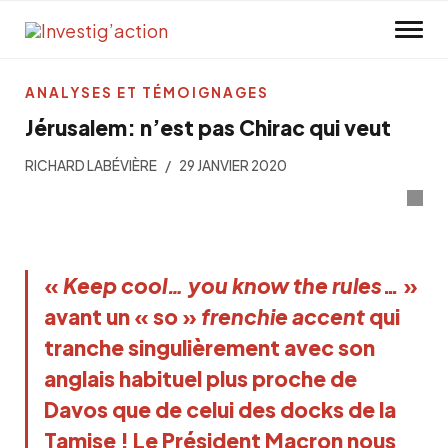
Skip to main content
ANALYSES ET TÉMOIGNAGES
Jérusalem: n’est pas Chirac qui veut
RICHARD LABÉVIÈRE
29 JANVIER 2020
«
K
eep cool… you know the rules
… »
avant un « so »
frenchie accent
qui
tranche singulièrement avec son
anglais habituel plus proche de
Davos que de celui des docks de la
Tamise ! Le Président Macron nous