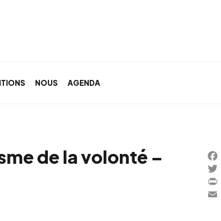
ITIONS
NOUS
AGENDA
sme de la volonté –
Fa
Twi
Pri
Ema