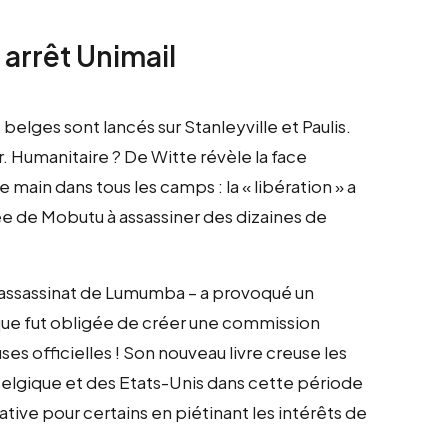
 arrêt Unimail
lges sont lancés sur Stanleyville et Paulis.
r. Humanitaire ? De Witte révèle la face
in dans tous les camps : la « libération » a
ée de Mobutu à assassiner des dizaines de
L’assassinat de Lumumba – a provoqué un
que fut obligée de créer une commission
s officielles ! Son nouveau livre creuse les
Belgique et des Etats-Unis dans cette période
ative pour certains en piétinant les intérêts de