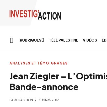
Skip to main content
RUBRIQUES
TÉLÉ PALESTINE
VIDÉOS
ÉD
ANALYSES ET TÉMOIGNAGES
Jean Ziegler – L’Optimi
Bande-annonce
LA RÉDACTION
21 MARS 2018