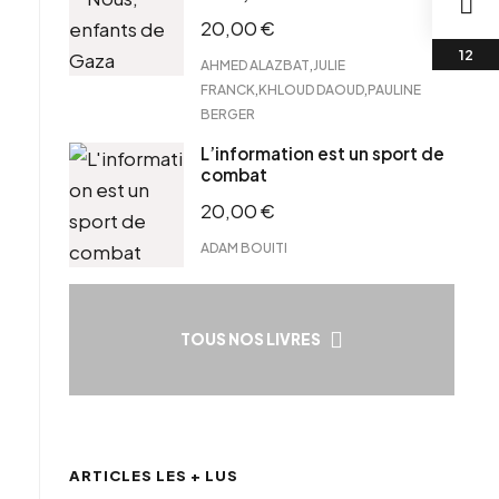
20,00
€
,
AHMED ALAZBAT
JULIE
,
,
FRANCK
KHLOUD DAOUD
PAULINE
BERGER
L’information est un sport de
combat
20,00
€
ADAM BOUITI
TOUS NOS LIVRES
ARTICLES LES + LUS