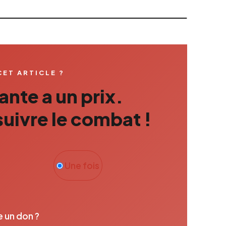
CET ARTICLE ?
nte a un prix.
uivre le combat !
Une fois
e un don ?