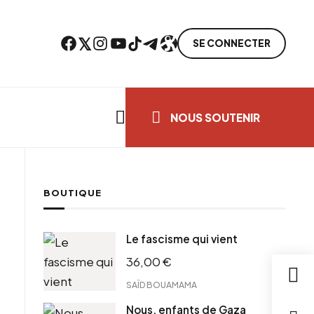
Facebook
Twitter
Instagram
YouTube
TikTok
Telegram
Lien
SE CONNECTER
Search everything...
NOUS SOUTENIR
BOUTIQUE
cebook
Le fascisme qui vient
tter
36,00
€
ntFriendly
il
SAÏD BOUAMAMA
Nous, enfants de Gaza